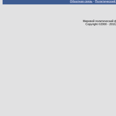
Обратная связь
-
Политический 
Мировой политический фор
Copyright ©2000 - 2010,