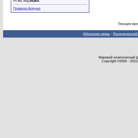
HTML код
Выкл.
Правила форума
Текущее вр
Обратная связь
-
Политический 
Мировой политический фор
Copyright ©2000 - 2010,