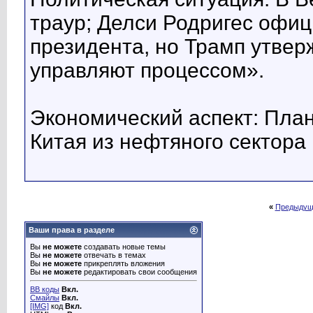
траур; Делси Родригес офиц
президента, но Трамп утвер
управляют процессом».
Экономический аспект: Пла
Китая из нефтяного сектора
«
Предыдущ
Ваши права в разделе
Вы
не можете
создавать новые темы
Вы
не можете
отвечать в темах
Вы
не можете
прикреплять вложения
Вы
не можете
редактировать свои сообщения
BB коды
Вкл.
Смайлы
Вкл.
[IMG]
код
Вкл.