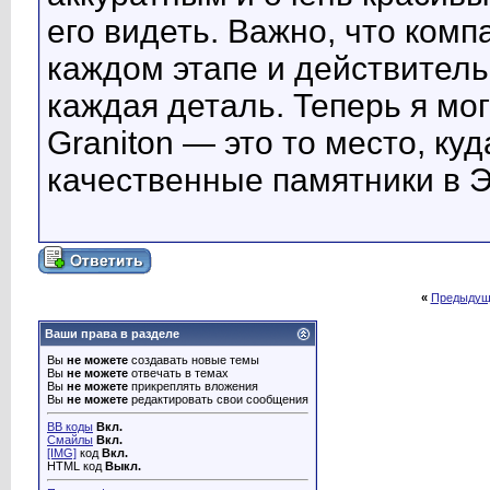
его видеть. Важно, что ком
каждом этапе и действитель
каждая деталь. Теперь я мог
Graniton — это то место, ку
качественные памятники в Э
«
Предыдущ
Ваши права в разделе
Вы
не можете
создавать новые темы
Вы
не можете
отвечать в темах
Вы
не можете
прикреплять вложения
Вы
не можете
редактировать свои сообщения
BB коды
Вкл.
Смайлы
Вкл.
[IMG]
код
Вкл.
HTML код
Выкл.