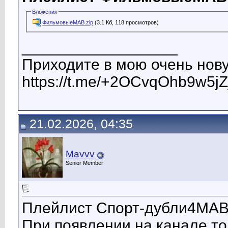
Вложения
ФильмовыеМАВ.zip
(3.1 Кб, 118 просмотров)
__________________
Приходите в мою очень нову
https://t.me/+2OCvqOhb9w5jZ
21.02.2026, 04:35
Mavvv
Senior Member
Плейлист Спорт-дубли4МАВ
При появлении на канале то