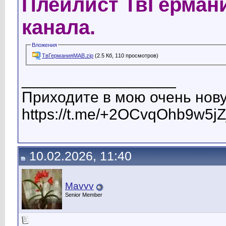
Плейлист ТвГермани
канала.
Вложения
ТвГерманияМАВ.zip
(2.5 Кб, 110 просмотров)
__________________
Приходите в мою очень нову
https://t.me/+2OCvqOhb9w5jZ
10.02.2026, 11:40
Mavvv
Senior Member