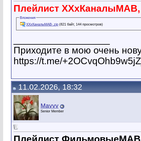
Плейлист ХХхКаналыМАВ, т
Вложения
ХХхКаналыМАВ-.zip
(821 байт, 144 просмотров)
__________________
Приходите в мою очень нову
https://t.me/+2OCvqOhb9w5jZ
11.02.2026, 18:32
Mavvv
Senior Member
Плейлист ФильмовыеМАВ, 