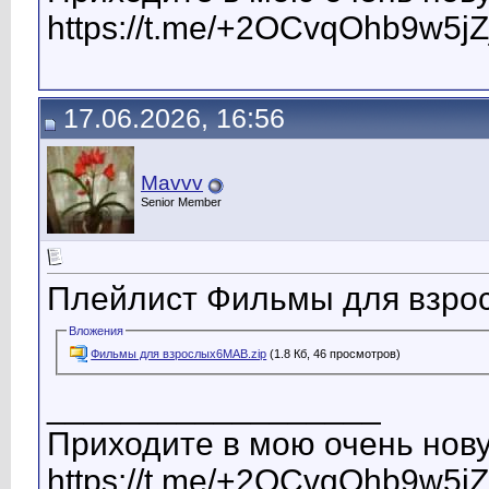
https://t.me/+2OCvqOhb9w5jZ
17.06.2026, 16:56
Mavvv
Senior Member
Плейлист Фильмы для взро
Вложения
Фильмы для взрослых6MAB.zip
(1.8 Кб, 46 просмотров)
__________________
Приходите в мою очень нову
https://t.me/+2OCvqOhb9w5jZ