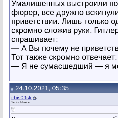
Умалишенных выстроили по 
фюрер, все дружно вскинул
приветствии. Лишь только од
скромно сложив руки. Гитлер
спрашивает:
— А Вы почему не приветст
Тот также скромно отвечает:
— Я не сумасшедший — я м
24.10.2021, 05:35
irbis09sk
Senior Member