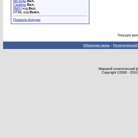
BB коды
Вкл.
Смайлы
Вкл.
[IMG]
код
Вкл.
HTML код
Выкл.
Правила форума
Текущее вре
Обратная связь
-
Политический 
Мировой политический фор
Copyright ©2000 - 2010,