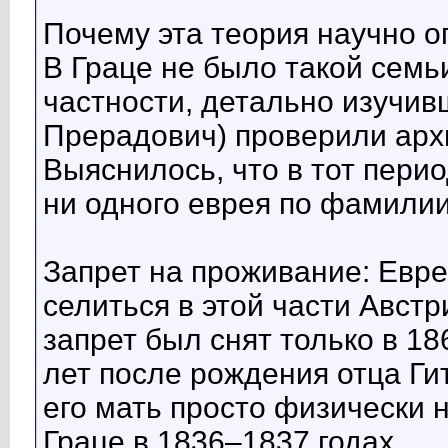
Почему эта теория научно о
В Граце не было такой семь
частности, детально изучив
Прерадович) проверили архи
Выяснилось, что в тот пери
ни одного еврея по фамили
Запрет на проживание: Ев
селиться в этой части Австр
запрет был снят только в 18
лет после рождения отца Гит
его мать просто физически н
Граце в 1836–1837 годах.