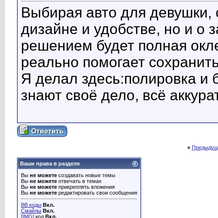
Выбирая авто для девушки, 
дизайне и удобстве, но и о
решением будет полная окл
реально помогает сохранит
Я делал здесь:полировка и 
знают своё дело, всё аккура
«
Предыдущ
Ваши права в разделе
Вы
не можете
создавать новые темы
Вы
не можете
отвечать в темах
Вы
не можете
прикреплять вложения
Вы
не можете
редактировать свои сообщения
BB коды
Вкл.
Смайлы
Вкл.
[IMG]
код
Вкл.