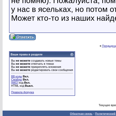
не помню). Пожалуйста, пом
у нас в ясельках, но потом 
Может кто-то из наших найд
«
Предыдущ
Ваши права в разделе
Вы
не можете
создавать новые темы
Вы
не можете
отвечать в темах
Вы
не можете
прикреплять вложения
Вы
не можете
редактировать свои сообщения
BB коды
Вкл.
Смайлы
Вкл.
[IMG]
код
Вкл.
HTML код
Выкл.
Правила форума
Текущее вре
Обратная связь
-
Политический 