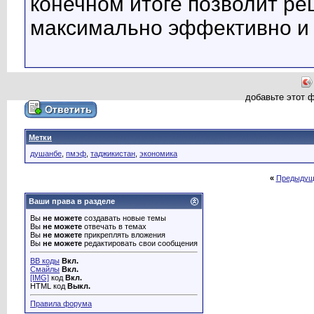
конечном итоге позволит р
максимально эффективно и 
добавьте этот 
Метки
душанбе
,
пмэф
,
таджикистан
,
экономика
«
Предыдущ
Ваши права в разделе
Вы
не можете
создавать новые темы
Вы
не можете
отвечать в темах
Вы
не можете
прикреплять вложения
Вы
не можете
редактировать свои сообщения
BB коды
Вкл.
Смайлы
Вкл.
[IMG]
код
Вкл.
HTML код
Выкл.
Правила форума