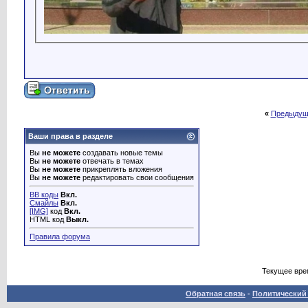
«
Предыдущ
Ваши права в разделе
Вы
не можете
создавать новые темы
Вы
не можете
отвечать в темах
Вы
не можете
прикреплять вложения
Вы
не можете
редактировать свои сообщения
BB коды
Вкл.
Смайлы
Вкл.
[IMG]
код
Вкл.
HTML код
Выкл.
Правила форума
Текущее вре
Обратная связь
-
Политический 