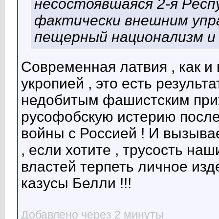
несостоявшаяся 2-я Респ
фактически внешним управ
пещерный национализм и
Современная латвия , как и 
укропией , это есть результ
недобитым фашистским прих
русофобскую истерию после
войны с Россией ! И вызыва
, если хотите , трусость на
властей терпеть личное изд
казусы Белли !!!
Добавлено через 2 минуты