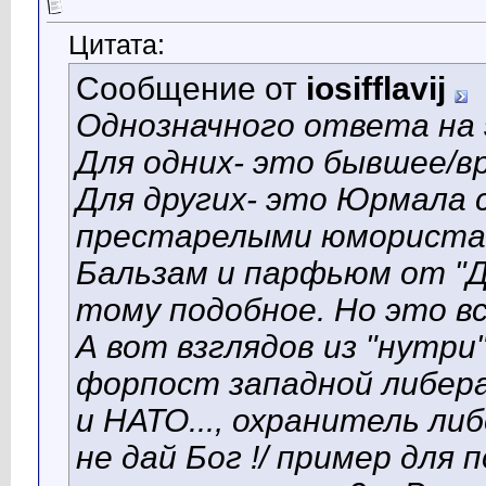
Цитата:
Сообщение от
iosifflavij
Однозначного ответа на
Для одних- это бывшее/вр
Для других- это Юрмала 
престарелыми юмористам
Бальзам и парфьюм от "Дз
тому подобное. Но это все
А вот взглядов из "нутри"
форпост западной либер
и НАТО..., охранитель ли
не дай Бог !/ пример для 