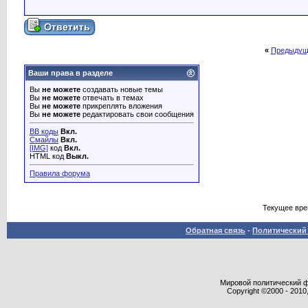
«
Предыдущ
Ваши права в разделе
Вы
не можете
создавать новые темы
Вы
не можете
отвечать в темах
Вы
не можете
прикреплять вложения
Вы
не можете
редактировать свои сообщения
BB коды
Вкл.
Смайлы
Вкл.
[IMG]
код
Вкл.
HTML код
Выкл.
Правила форума
Текущее вр
Обратная связь
-
Политический 
Мировой политический фор
Copyright ©2000 - 2010,