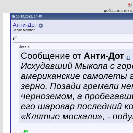
добавьте этот 
15.10.2022, 14:40
Анти-Дот
Senior Member
Цитата:
Сообщение от
Анти-Дот
Исхудавший Мыкола с гор
американские самолеты г
зерно. Позади гремели н
черноземом, а пробегавш
его шаровар последний ко
«Клятые москали», - под
.........