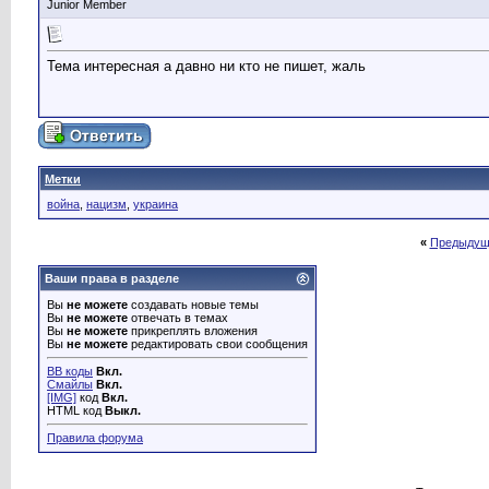
Junior Member
Тема интересная а давно ни кто не пишет, жаль
Метки
война
,
нацизм
,
украина
«
Предыдущ
Ваши права в разделе
Вы
не можете
создавать новые темы
Вы
не можете
отвечать в темах
Вы
не можете
прикреплять вложения
Вы
не можете
редактировать свои сообщения
BB коды
Вкл.
Смайлы
Вкл.
[IMG]
код
Вкл.
HTML код
Выкл.
Правила форума