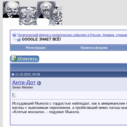
Политический форум о политических событиях в России, Украине, страна
GOOGLE ЗНАЕТ ВСЁ!
Регистрация
Правила форума
11.10.2022, 04:38
Анти-Дот
Senior Member
Исхудавший Мыкола с гордостью наблюдал, как в американские 
вагоны с вывозимым черноземом, а пробегавший мимо латыш выв
«Клятые москали», - подумал Мыкола.