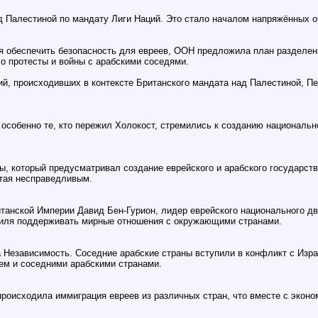
д Палестиной по мандату Лиги Наций. Это стало началом напряжённых 
я обеспечить безопасность для евреев, ООН предложила план разделени
ло протесты и войны с арабскими соседями.
ий, происходивших в контексте Британского мандата над Палестиной, П
особенно те, кто пережил Холокост, стремились к созданию национальн
, который предусматривал создание еврейского и арабского государст
итая несправедливым.
танской Империи Давид Бен-Гурион, лидер еврейского национального дв
раиля поддерживать мирные отношения с окружающими странами.
 Независимость. Соседние арабские страны вступили в конфликт с Изр
ем и соседними арабскими странами.
происходила иммиграция евреев из различных стран, что вместе с экон