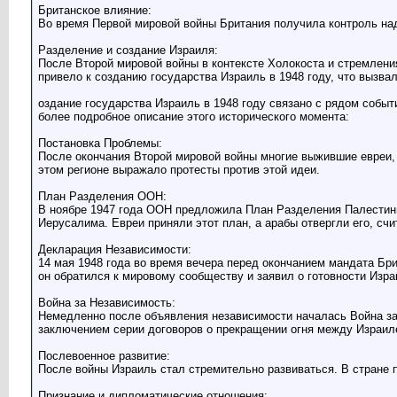
Британское влияние:
Во время Первой мировой войны Британия получила контроль на
Разделение и создание Израиля:
После Второй мировой войны в контексте Холокоста и стремлени
привело к созданию государства Израиль в 1948 году, что вызва
оздание государства Израиль в 1948 году связано с рядом событ
более подробное описание этого исторического момента:
Постановка Проблемы:
После окончания Второй мировой войны многие выжившие евреи, 
этом регионе выражало протесты против этой идеи.
План Разделения ООН:
В ноябре 1947 года ООН предложила План Разделения Палестины
Иерусалима. Евреи приняли этот план, а арабы отвергли его, сч
Декларация Независимости:
14 мая 1948 года во время вечера перед окончанием мандата Бри
он обратился к мировому сообществу и заявил о готовности Из
Война за Независимость:
Немедленно после объявления независимости началась Война за
заключением серии договоров о прекращении огня между Израил
Послевоенное развитие:
После войны Израиль стал стремительно развиваться. В стране 
Признание и дипломатические отношения: