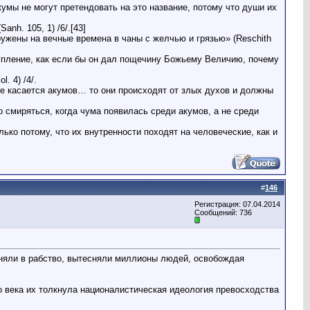
умы не могут претендовать на это название, потому что души их
nh. 105, 1) /6/.[43]
ружены на вечные времена в чаны с желчью и грязью» (Reschith
тупление, как если бы он дал пощечину Божьему Величию, почему
. 4) /4/.
же касается акумов… то они происходят от злых духов и должны
о смиряться, когда чума появилась среди акумов, а не среди
ько потому, что их внутренности походят на человеческие, как и
#
146
Регистрация: 07.04.2014
Сообщений: 736
оняли в рабство, вытесняли миллионы людей, освобождая
о века их толкнула националистическая идеология превосходства