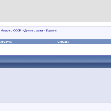
х бывшего СССР.
>
Другие страны
>
Израиль
а форума
Справка