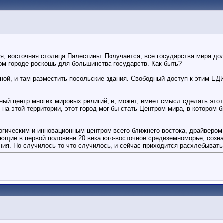
, восточная столица Палестины. Получается, все государства мира до
ом городе роскошь для большинства государств. Как быть?
ой, и там разместить посольские здания. Свободный доступ к этим ЕД
ный центр многих мировых религий, и, может, имеет смысл сделать это
на этой территории, этот город мог бы стать Центром мира, в котором
огическим и инновационным центром всего ближнего востока, драйвером
рующие в первой половине 20 века юго-восточное средиземноморье, соз
ия. Но случилось то что случилось, и сейчас приходится расхлебывать