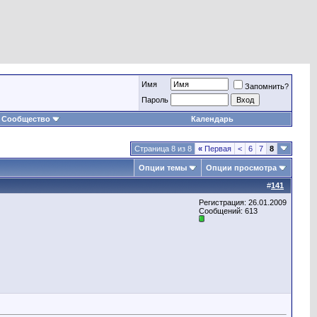
Имя
Запомнить?
Пароль
Сообщество
Календарь
Страница 8 из 8
«
Первая
<
6
7
8
Опции темы
Опции просмотра
#
141
Регистрация: 26.01.2009
Сообщений: 613