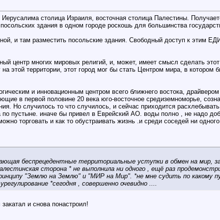
ерусалима столица Израиля, восточная столица Палестины. Получаетс
 посольских здания в одном городе роскошь для большинства государст
ой, и там разместить посольские здания. Свободный доступ к этим ЕД
ный центр многих мировых религий, и, может, имеет смысл сделать это
на этой территории, этот город мог бы стать Центром мира, в котором
огическим и инновационным центром всего ближнего востока, драйвером
рующие в первой половине 20 века юго-восточное средиземноморье, соз
ия. Но случилось то что случилось, и сейчас приходится расхлебыват
а по пустыне. иначе бы привел в Еврейский АО. воды полно , не надо доб
ожно торговать и как то обустраивать жизнь .и среди соседей ни одного
ющая беспрецедентные территориальные уступки в обмен на мир, зак
алестинская сторона * не выполнила ни одного , ещё раз продемонстрир
ринципу "Землю на Землю" и "МИР на Мир". *не мне судить по какому 
регулирование *сегодня , совершенно очевидно ....
 закатал и снова понастроил!