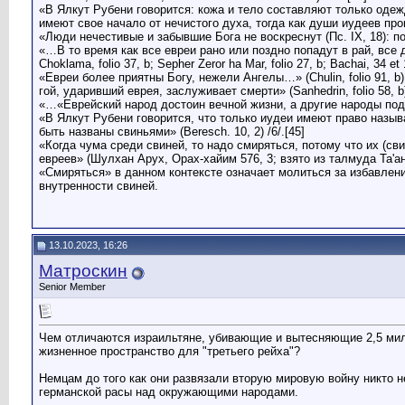
«В Ялкут Рубени говорится: кожа и тело составляют только одеж
имеют свое начало от нечистого духа, тогда как души иудеев прои
«Люди нечестивые и забывшие Бога не воскреснут (Пс. IX, 18): п
«…В то время как все евреи рано или поздно попадут в рай, все
Choklama, folio 37, b; Sepher Zeror ha Mar, folio 27, b; Bachai, 34 et
«Евреи более приятны Богу, нежели Ангелы…» (Chulin, folio 91
гой, ударивший еврея, заслуживает смерти» (Sanhedrin, folio 58, b) 
«…«Еврейский народ достоин вечной жизни, а другие народы подоб
«В Ялкут Рубени говорится, что только иудеи имеют право назы
быть названы свиньями» (Beresch. 10, 2) /6/.[45]
«Когда чума среди свиней, то надо смиряться, потому что их (св
евреев» (Шулхан Арух, Орах-хайим 576, 3; взято из талмуда Та'ан
«Смиряться» в данном контексте означает молиться за избавление
внутренности свиней.
13.10.2023, 16:26
Матроскин
Senior Member
Чем отличаются израильтяне, убивающие и вытесняющие 2,5 милл
жизненное пространство для "третьего рейха"?
Немцам до того как они развязали вторую мировую войну никто н
германской расы над окружающими народами.