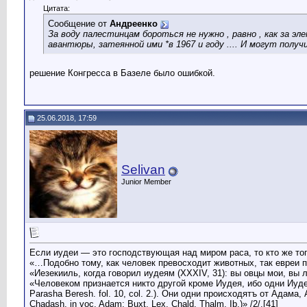
Цитата:
Сообщение от
Андреенко
За воду палестинцам бороться не нужно , равно , как за 
авантюры, затеянной ими *в 1967 и году .... И могут полу
решение Конгресса в Базеле было ошибкой.
25.06.2018, 17:59
Selivan
Junior Member
Если иудеи — это господствующая над миром раса, то кто же то
«…Подобно тому, как человек превосходит животных, так евреи прев
«Иезекииль, когда говорил иудеям (XXXIV, 31): вы овцы мои, вы л
«Человеком признается никто другой кроме Иудея, ибо одни Иудеи
Parasha Beresh. fol. 10, col. 2.). Они одни происходятъ от Адама
Chadash, in voc. Adam; Buxt. Lex. Chald. Thalm. Ib.)» /2/.[41]