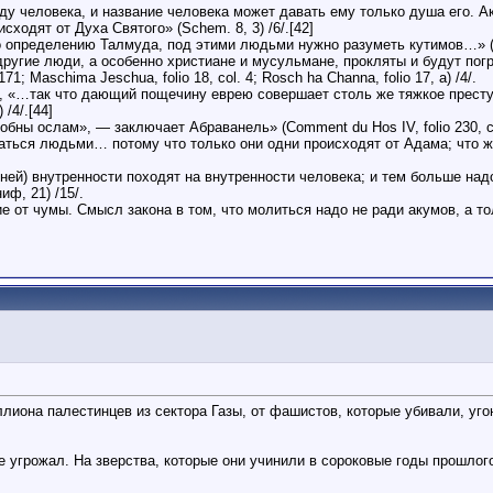
ду человека, и название человека может давать ему только душа его. Ак
сходят от Духа Святого» (Schem. 8, 3) /6/.[42]
о определению Талмуда, под этими людьми нужно разуметь кутимов…» (Sa
 другие люди, а особенно христиане и мусульмане, прокляты и будут пог
 171; Maschima Jeschua, folio 18, col. 4; Rosch ha Channa, folio 17, a) /4/.
, b), «…так что дающий пощечину еврею совершает столь же тяжкое прес
/4/.[44]
ны ослам», — заключает Абраванель» (Comment du Hos IV, folio 230, col
ваться людьми… потому что только они одни происходят от Адама; что 
иней) внутренности походят на внутренности человека; и тем больше над
иф, 21) /15/.
 от чумы. Смысл закона в том, что молиться надо не ради акумов, а тол
иона палестинцев из сектора Газы, от фашистов, которые убивали, уг
е угрожал. На зверства, которые они учинили в сороковые годы прошлог