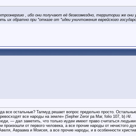
электроэнергию , ибо они получают её безвозмездно, территории же он
чить их обратно при *отказе от *идеи уничтожения еврейского госуда
гда все остальные? Талмуд решает вопрос предельно просто. Остальны
осходят все народы на земле» (Sepher Zeror pa Mar, folio 107, b) /4/.
юди, — дал заметить, что только иудеи имеют право считаться людьми» (A
 произошли от первого человека, а все прочие народы от нечистого дух
, Авеля, Авраама и Моисея, а все прочие народы, и в особенности христиа