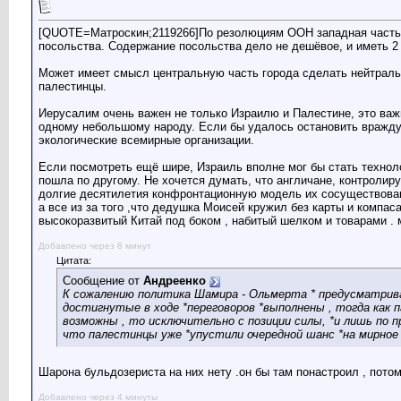
[QUOTE=Матроскин;2119266]По резолюциям ООН западная часть И
посольства. Содержание посольства дело не дешёвое, и иметь 2
Может имеет смысл центральную часть города сделать нейтральн
палестинцы.
Иерусалим очень важен не только Израилю и Палестине, это важ
одному небольшому народу. Если бы удалось остановить вражду 
экологические всемирные организации.
Если посмотреть ещё шире, Израиль вполне мог бы стать технол
пошла по другому. Не хочется думать, что англичане, контроли
долгие десятилетия конфронтационную модель их сосуществован
а все из за того ,что дедушка Моисей кружил без карты и компас
высокоразвитый Китай под боком , набитый шелком и товарами . м
Добавлено через 8 минут
Цитата:
Сообщение от
Андреенко
К сожалению политика Шамира - Ольмерта * предусматрива
достигнутые в ходе *переговоров *выполнены , тогда как п
возможны , то исключительно с позиции силы, *и лишь по п
что палестинцы уже *упустили очередной шанс *на мирное у
Шарона бульдозериста на них нету .он бы там понастроил , потом
Добавлено через 4 минуты