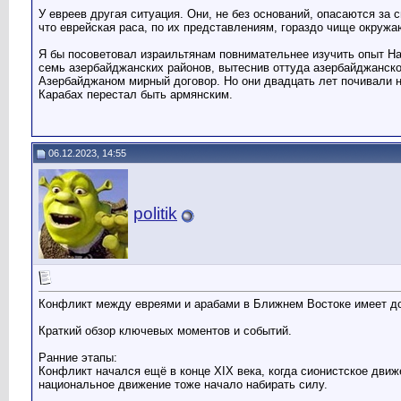
У евреев другая ситуация. Они, не без оснований, опасаются за
что еврейская раса, по их представлениям, гораздо чище окруж
Я бы посоветовал израильтянам повнимательнее изучить опыт На
семь азербайджанских районов, вытеснив оттуда азербайджанско
Азербайджаном мирный договор. Но они двадцать лет почивали н
Карабах перестал быть армянским.
06.12.2023, 14:55
politik
Конфликт между евреями и арабами в Ближнем Востоке имеет дол
Краткий обзор ключевых моментов и событий.
Ранние этапы:
Конфликт начался ещё в конце XIX века, когда сионистское движ
национальное движение тоже начало набирать силу.