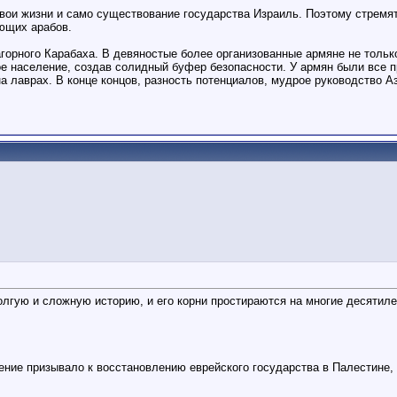
 свои жизни и само существование государства Израиль. Поэтому стремят
ающих арабов.
горного Карабаха. В девяностые более организованные армяне не тольк
е население, создав солидный буфер безопасности. У армян были все п
а лаврах. В конце концов, разность потенциалов, мудрое руководство 
гую и сложную историю, и его корни простираются на многие десятиле
ение призывало к восстановлению еврейского государства в Палестине,