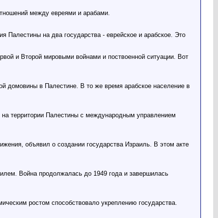
отношений между евреями и арабами.
я Палестины на два государства - еврейское и арабское. Это
ервой и Второй мировыми войнами и поствоенной ситуации. Вот
ой домовины в Палестине. В то же время арабское население в
в на территории Палестины с международным управлением
ижения, объявил о создании государства Израиль. В этом акте
аилем. Война продолжалась до 1949 года и завершилась
омическим ростом способствовало укреплению государства.