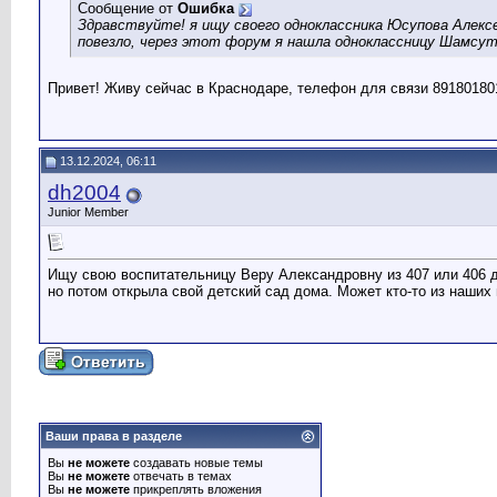
Сообщение от
Ошибка
Здравствуйте! я ищу своего одноклассника Юсупова Алексея,
повезло, через этот форум я нашла одноклассницу Шамсу
Привет! Живу сейчас в Краснодаре, телефон для связи 89180180
13.12.2024, 06:11
dh2004
Junior Member
Ищу свою воспитательницу Веру Александровну из 407 или 406 д
но потом открыла свой детский сад дома. Может кто-то из наших 
Ваши права в разделе
Вы
не можете
создавать новые темы
Вы
не можете
отвечать в темах
Вы
не можете
прикреплять вложения