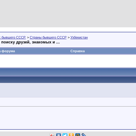
х бывшего СССР.
>
Страны бывшего СССР
>
Узбекистан
поиску друзей, знакомых и ...
а форума
Справка