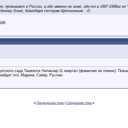
 проживает в России, а где именно не знаю, где-то в 1997-1998гг он *
тдинову Алию, благодаря сестрам Щетининым. :-D
180
етского сада Ташкента Чиланзар 11 квартал (фамилию не помню). Пожалу
найдет это. Мадина, Сабир, Руслан.
«
Предыдущая тема
|
Следующая тема
»