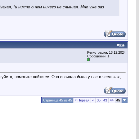
уехал, *и никто о нем ничего не слышал. Мне уже раз
#
884
Регистрация: 13.12.2024
Сообщений: 1
йста, помогите найти ее. Она сначала была у нас в ясельках,
Страница 45 из 45
«
Первая
<
35
43
44
45