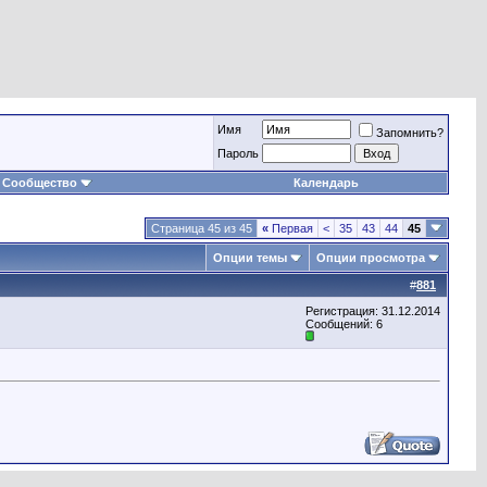
Имя
Запомнить?
Пароль
Сообщество
Календарь
Страница 45 из 45
«
Первая
<
35
43
44
45
Опции темы
Опции просмотра
#
881
Регистрация: 31.12.2014
Сообщений: 6