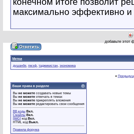
конечном итоге позволит р
максимально эффективно и 
добавьте этот 
Метки
душанбе
,
пмэф
,
таджикистан
,
экономика
«
Предыдущ
Ваши права в разделе
Вы
не можете
создавать новые темы
Вы
не можете
отвечать в темах
Вы
не можете
прикреплять вложения
Вы
не можете
редактировать свои сообщения
BB коды
Вкл.
Смайлы
Вкл.
[IMG]
код
Вкл.
HTML код
Выкл.
Правила форума