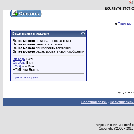
добавьте этот 
«
Предыдущ
Ваши права в разделе
Вы
не можете
создавать новые темы
Вы
не можете
отвечать в темах
Вы
не можете
прикреплять вложения
Вы
не можете
редактировать свои сообщения
BB коды
Вкл.
Смайлы
Вкл.
[IMG]
код
Вкл.
HTML код
Выкл.
Правила форума
Текущее вре
Обратная связь
-
Политический 
Мировой политический фор
Copyright ©2000 - 2010,