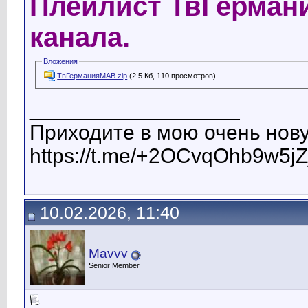
Плейлист ТвГермани
канала.
Вложения
ТвГерманияМАВ.zip
(2.5 Кб, 110 просмотров)
__________________
Приходите в мою очень нову
https://t.me/+2OCvqOhb9w5jZ
10.02.2026, 11:40
Mavvv
Senior Member