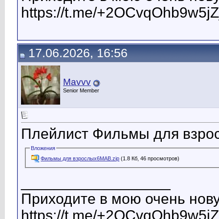
https://t.me/+2OCvqOhb9w5jZ
17.06.2026, 16:56
Mavvv
Senior Member
Плейлист Фильмы для взро
Вложения
Фильмы для взрослых6MAB.zip
(1.8 Кб, 46 просмотров)
__________________
Приходите в мою очень нову
https://t.me/+2OCvqOhb9w5jZ