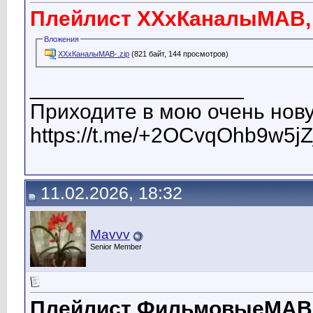
Плейлист ХХхКаналыМАВ, т
Вложения
ХХхКаналыМАВ-.zip
(821 байт, 144 просмотров)
__________________
Приходите в мою очень нову
https://t.me/+2OCvqOhb9w5jZ
11.02.2026, 18:32
Mavvv
Senior Member
Плейлист ФильмовыеМАВ, 