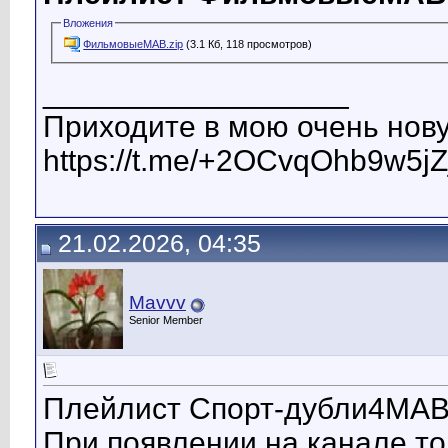
Вложения
ФильмовыеМАВ.zip
(3.1 Кб, 118 просмотров)
__________________
Приходите в мою очень нову
https://t.me/+2OCvqOhb9w5jZ
21.02.2026, 04:35
Mavvv
Senior Member
Плейлист Спорт-дубли4МАВ
При появлении на канале то