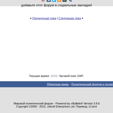
добавьте этот форум в социальные закладки!
«
Предыдущая тема
|
Следующая тема
»
Текущее время:
19:53
. Часовой пояс GMT.
Обратная связь
-
Политический форум о полит
Мировой политический форум - Powered by vBulletin® Version 3.8.6
Copyright ©2000 - 2010, Jelsoft Enterprises Ltd. Перевод: zCarot