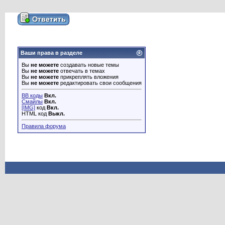
Ваши права в разделе
Вы
не можете
создавать новые темы
Вы
не можете
отвечать в темах
Вы
не можете
прикреплять вложения
Вы
не можете
редактировать свои сообщения
BB коды
Вкл.
Смайлы
Вкл.
[IMG]
код
Вкл.
HTML код
Выкл.
Правила форума