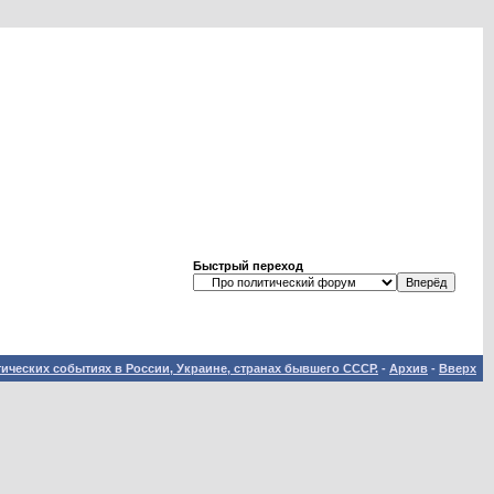
Быстрый переход
ических событиях в России, Украине, странах бывшего СССР.
-
Архив
-
Вверх