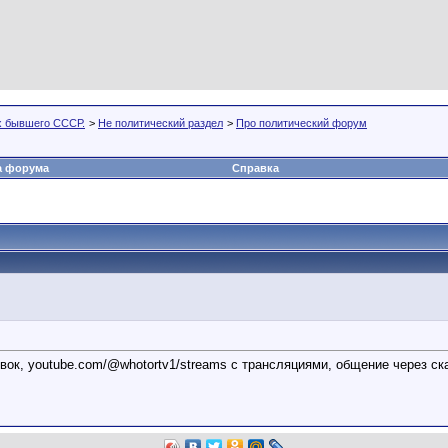
х бывшего СССР.
>
Не политический раздел
>
Про политический форум
а форума
Справка
вок, youtube.com/@whotortv1/streams с трансляциями, общение через ск