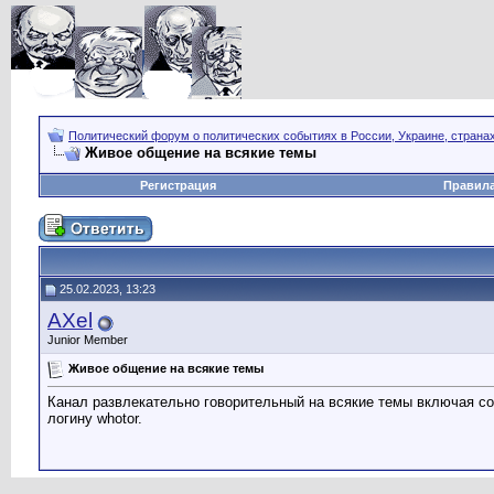
Политический форум о политических событиях в России, Украине, страна
Живое общение на всякие темы
Регистрация
Правил
25.02.2023, 13:23
AXel
Junior Member
Живое общение на всякие темы
Канал развлекательно говорительный на всякие темы включая со
логину whotor.