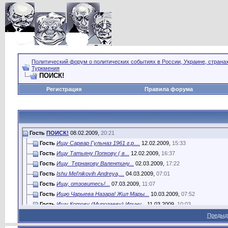
Политический форум о политических событиях в России, Украине, страна
Туркмения
ПОИСК!
Регистрация
Правила форума
Гость
ПОИСК!
08.02.2009,
20:21
Гость
Ищу Сарвар Гульназ 1961 г.р....
12.02.2009,
15:33
Гость
Ищу Татьяну Попкову ( в...
12.02.2009,
16:37
Гость
Ищу Тернакову Валентину...
02.03.2009,
17:22
Гость
Ishu Mel'nikovih Andreya,...
04.03.2009,
07:01
Гость
Ищу, отзовитесь!...
07.03.2009,
11:07
Гость
Ищю Чарыева Назара! Жил Мары...
10.03.2009,
07:52
Гость
Ищу Котову (Мирогаеву) Ирину...
11.03.2009,
10:03
Гость
Ищу друзей с улицы.Кемине...
11.03.2009,
12:15
Предыд
Гость
Керкинцы, отзовитесь
11.04.2009,
15:42