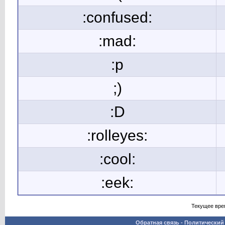
:confused:
:mad:
:p
;)
:D
:rolleyes:
:cool:
:eek:
Текущее вре
Обратная связь
-
Политический 