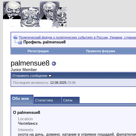
Политический форум о политических событиях в России, Украине, страна
Профиль palmensue8
Регистрация
Правила форума
palmensue8
Junior Member
Отправить сообщение
Последняя активность:
12.08.2025
23:06
Обо мне
Статистика
Связь
О palmensue8
Location
Челябинск
Interests
охота на дичь, домино, катание в упряжке лошадей, филатели