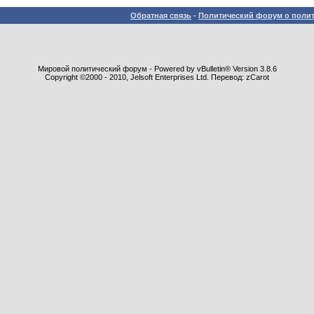
Обратная связь
-
Политический форум о полит
Мировой политический форум - Powered by vBulletin® Version 3.8.6
Copyright ©2000 - 2010, Jelsoft Enterprises Ltd. Перевод: zCarot