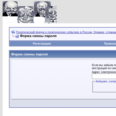
Политический форум о политических событиях в России, Украине, страна
Форма смены пароля
Регистрация
Правил
Форма смены пароля
Если вы забыли п
инструкция по см
Адрес электронно
Antispam, compl