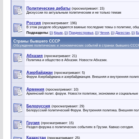
Политические дебаты
(просматривают: 15)
Дискуссии по актуальным политическим и не только темам
Россия
(просматривают: 196)
В этом разделе обсуждаются важные последние темы о политике, общ
Подразделы
:
Крым
,
Приднестровье
,
Чечня
,
Дагестан
,
Б
Страны бывшего СССР
Обсуждение политических и экономических событий в странах бывшего ССС
Абхазия
(просматривают: 21)
Политика и общество в Абхазии. Новости Абхазии.
Азербайджан
(просматривают: 5)
Форум Азербайджана и азербайджанцев. Внешняя и внутренняя полит
Армения
(просматривают: 10)
Армянский полит. форум. Новости политики, экономики и социальные
Белоруссия
(просматривают: 29)
Белорусский политический Форум. Внутренняя политика. Внешняя пол
Грузия
(просматривают: 15)
Раздел форума о политических событиях в Грузии. Кавказ сегодня.
Казахстан
(просматривают: 25)