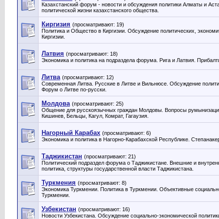
Казахстанский форум - новости и обсуждения политики Алматы и Аст
политической жизни казахстанского общества.
Киргизия
(просматривают: 19)
Политика и Общество в Киргизии. Обсуждение политических, экономи
Киргизии.
Латвия
(просматривают: 18)
Экономика и политика на подраздела форума. Рига и Латвия. Прибалт
Литва
(просматривают: 12)
Современная Литва. Русские в Литве и Вильнюсе. Обсуждение полити
Форум о Литве по-русски.
Молдова
(просматривают: 25)
Общение для русскоязычных граждан Молдовы. Вопросы румынизации
Кишинев, Бельцы, Кагул, Комрат, Гагаузия.
Нагорный Карабах
(просматривают: 6)
Экономика и политика в Нагорно-Карабахской Республике. Степанакер
Таджикистан
(просматривают: 21)
Политический подраздел форума о Таджикистане. Внешние и внутрен
политика, структуры государственной власти Таджикистана.
Туркмения
(просматривают: 8)
Экономика Туркмении. Политика в Туркмении. Объективные социальн
Туркмении.
Узбекистан
(просматривают: 16)
Новости Узбекистана. Обсуждение социально-экономической политики