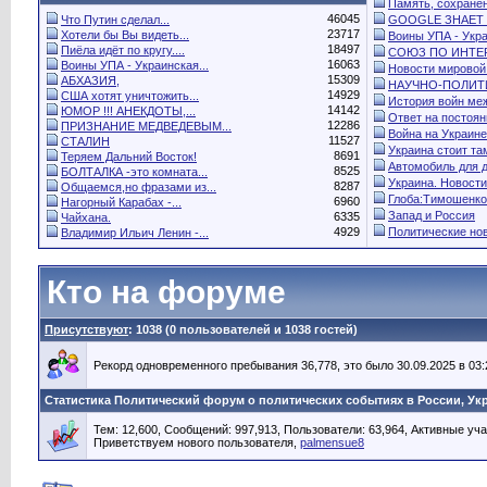
Память, сохранён
46045
Что Путин сделал...
GOOGLE ЗНАЕТ 
23717
Хотели бы Вы видеть...
Воины УПА - Укра
18497
Пиёла идёт по кругу....
СОЮЗ ПО ИНТЕР
16063
Воины УПА - Украинская...
Новости мировой.
15309
АБХАЗИЯ,
НАУЧНО-ПОЛИТИ
14929
США хотят уничтожить...
История войн меж
14142
ЮМОР !!! АНЕКДОТЫ,...
Ответ на постоянн
12286
ПРИЗНАНИЕ МЕДВЕДЕВЫМ...
Война на Украине.
11527
СТАЛИН
Украина стоит там
8691
Теряем Дальний Восток!
Автомобиль для 
8525
БОЛТАЛКА -это комната...
Украина. Новости.
8287
Общаемся,но фразами из...
Глоба:Тимошенко
6960
Нагорный Карабах -...
Запад и Россия
6335
Чайхана.
4929
Политические нов
Владимир Ильич Ленин -...
Кто на форуме
Присутствуют
: 1038 (0 пользователей и 1038 гостей)
Рекорд одновременного пребывания 36,778, это было 30.09.2025 в 03:
Статистика Политический форум о политических событиях в России, Ук
Тем: 12,600, Сообщений: 997,913, Пользователи: 63,964,
Активные уча
Приветствуем нового пользователя,
palmensue8