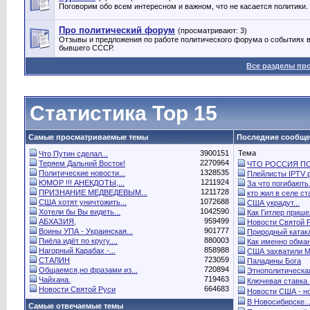
Поговорим обо всем интересном и важном, что не касается политики.
Про политический форум
(просматривают: 3)
Отзывы и предложения по работе политического форума о событиях в
бывшего СССР.
Все разделы пр
Статистика Top 15
Самые просматриваемые темы
Последние сообщ
3900151
Тема
Что Путин сделал...
2270964
Теряем Дальний Восток!
ЧТО РОССИЯ ПО.
1328535
Политические новости...
Плейлисты IPTV р
1211924
ЮМОР !!! АНЕКДОТЫ,...
За что погибають.
1211728
ПРИЗНАНИЕ МЕДВЕДЕВЫМ...
кто жил в селе ста
1072688
США хотят уничтожить...
США украдут...
1042590
Хотели бы Вы видеть...
Как Гитлер пришел
959499
АБХАЗИЯ,
Новости Святой 
901777
Воины УПА - Украинская...
Природный катак
880003
Пиёла идёт по кругу....
Как именно обман
858988
Нагорный Карабах -...
США захватили Ма
723059
СТАЛИН
Паладины Бога
720894
Общаемся,но фразами из...
Этнополитическая
719463
Чайхана.
Ключевая ставка..
664683
Новости Святой Руси
Новости США - но
В Новосибирске..
Самые отвечаемые темы