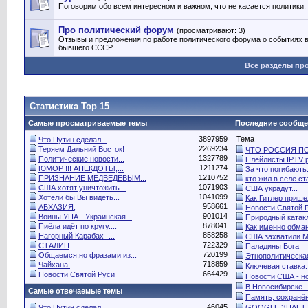
Поговорим обо всем интересном и важном, что не касается политики.
Про политический форум
(просматривают: 3)
Отзывы и предложения по работе политического форума о событиях в
бывшего СССР.
Все разделы пр
Статистика Top 15
Самые просматриваемые темы
Последние сообщ
3897959
Тема
Что Путин сделал...
2269234
Теряем Дальний Восток!
ЧТО РОССИЯ ПО.
1327789
Политические новости...
Плейлисты IPTV р
1211274
ЮМОР !!! АНЕКДОТЫ,...
За что погибають.
1210752
ПРИЗНАНИЕ МЕДВЕДЕВЫМ...
кто жил в селе ста
1071903
США хотят уничтожить...
США украдут...
1041099
Хотели бы Вы видеть...
Как Гитлер пришел
958661
АБХАЗИЯ,
Новости Святой 
901014
Воины УПА - Украинская...
Природный катак
878041
Пиёла идёт по кругу....
Как именно обман
858258
Нагорный Карабах -...
США захватили Ма
722329
СТАЛИН
Паладины Бога
720199
Общаемся,но фразами из...
Этнополитическая
718859
Чайхана.
Ключевая ставка..
664429
Новости Святой Руси
Новости США - но
В Новосибирске..
Самые отвечаемые темы
Память, сохранён
46045
Что Путин сделал...
GOOGLE ЗНАЕТ 