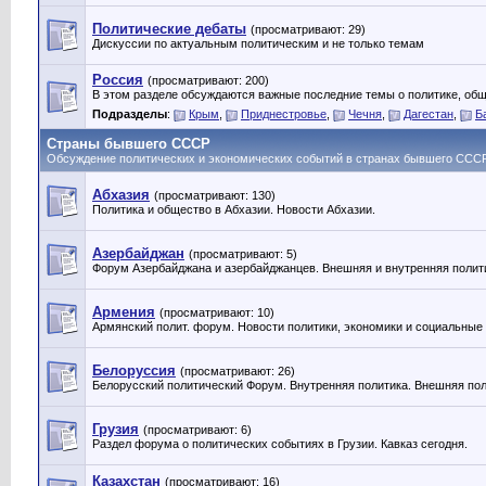
Политические дебаты
(просматривают: 29)
Дискуссии по актуальным политическим и не только темам
Россия
(просматривают: 200)
В этом разделе обсуждаются важные последние темы о политике, общ
Подразделы
:
Крым
,
Приднестровье
,
Чечня
,
Дагестан
,
Б
Страны бывшего СССР
Обсуждение политических и экономических событий в странах бывшего ССС
Абхазия
(просматривают: 130)
Политика и общество в Абхазии. Новости Абхазии.
Азербайджан
(просматривают: 5)
Форум Азербайджана и азербайджанцев. Внешняя и внутренняя полит
Армения
(просматривают: 10)
Армянский полит. форум. Новости политики, экономики и социальные
Белоруссия
(просматривают: 26)
Белорусский политический Форум. Внутренняя политика. Внешняя пол
Грузия
(просматривают: 6)
Раздел форума о политических событиях в Грузии. Кавказ сегодня.
Казахстан
(просматривают: 16)