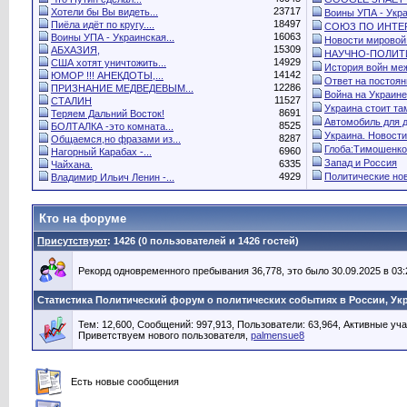
23717
Хотели бы Вы видеть...
Воины УПА - Укра
18497
Пиёла идёт по кругу....
СОЮЗ ПО ИНТЕР
16063
Воины УПА - Украинская...
Новости мировой.
15309
АБХАЗИЯ,
НАУЧНО-ПОЛИТИ
14929
США хотят уничтожить...
История войн меж
14142
ЮМОР !!! АНЕКДОТЫ,...
Ответ на постоянн
12286
ПРИЗНАНИЕ МЕДВЕДЕВЫМ...
Война на Украине.
11527
СТАЛИН
Украина стоит там
8691
Теряем Дальний Восток!
Автомобиль для 
8525
БОЛТАЛКА -это комната...
Украина. Новости.
8287
Общаемся,но фразами из...
Глоба:Тимошенко
6960
Нагорный Карабах -...
Запад и Россия
6335
Чайхана.
4929
Политические нов
Владимир Ильич Ленин -...
Кто на форуме
Присутствуют
: 1426 (0 пользователей и 1426 гостей)
Рекорд одновременного пребывания 36,778, это было 30.09.2025 в 03:
Статистика Политический форум о политических событиях в России, Ук
Тем: 12,600, Сообщений: 997,913, Пользователи: 63,964,
Активные уча
Приветствуем нового пользователя,
palmensue8
Есть новые сообщения