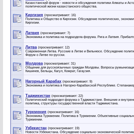
Казахстанский форум - новости и обсуждения политики Алматы и Аст
политической жизни казахстанского общества.
Киргизия
(просматривают: 16)
Политика и Общество в Киргизии. Обсуждение политических, экономи
Киргизии.
Латвия
(просматривают: 7)
Экономика и политика на подраздела форума. Рига и Латвия. Прибалт
Литва
(просматривают: 12)
Современная Литва. Русские в Литве и Вильнюсе. Обсуждение полити
Форум о Литве по-русски.
Молдова
(просматривают: 31)
Общение для русскоязычных граждан Молдовы. Вопросы румынизации
Кишинев, Бельцы, Кагул, Комрат, Гагаузия.
Нагорный Карабах
(просматривают: 9)
Экономика и политика в Нагорно-Карабахской Республике. Степанакер
Таджикистан
(просматривают: 22)
Политический подраздел форума о Таджикистане. Внешние и внутрен
политика, структуры государственной власти Таджикистана.
Туркмения
(просматривают: 16)
Экономика Туркмении. Политика в Туркмении. Объективные социальн
Туркмении.
Узбекистан
(просматривают: 19)
Новости Узбекистана. Обсуждение социально-экономической политики