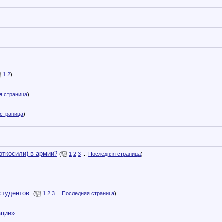
1
2
)
я страница
)
страница
)
откосили) в армии?
(
1
2
3
...
Последняя страница
)
студентов.
(
1
2
3
...
Последняя страница
)
ации»