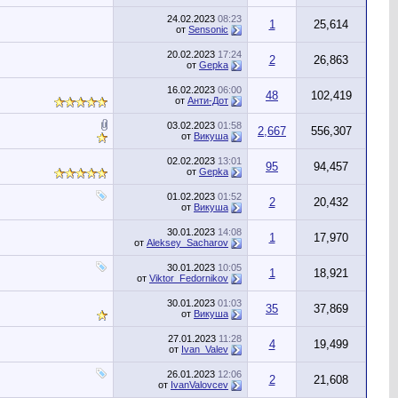
24.02.2023
08:23
1
25,614
от
Sensonic
20.02.2023
17:24
2
26,863
от
Gepka
16.02.2023
06:00
48
102,419
от
Анти-Дот
03.02.2023
01:58
2,667
556,307
от
Викуша
02.02.2023
13:01
95
94,457
от
Gepka
01.02.2023
01:52
2
20,432
от
Викуша
30.01.2023
14:08
1
17,970
от
Aleksey_Sacharov
30.01.2023
10:05
1
18,921
от
Viktor_Fedornikov
30.01.2023
01:03
35
37,869
от
Викуша
27.01.2023
11:28
4
19,499
от
Ivan_Valev
26.01.2023
12:06
2
21,608
от
IvanValovcev