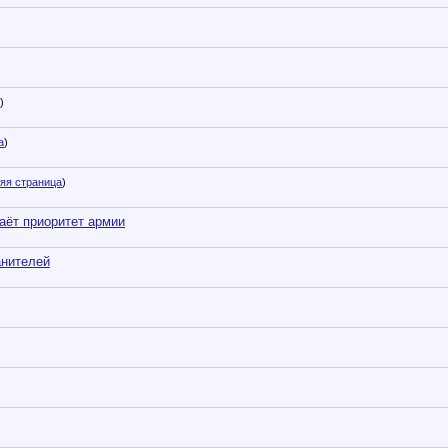
)
а
)
яя страница
)
аёт приоритет армии
анителей