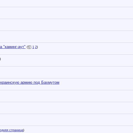
 "каминг-аут"
(
1
2
)
)
 украинскую армию под Бахмутом
едняя страница
)