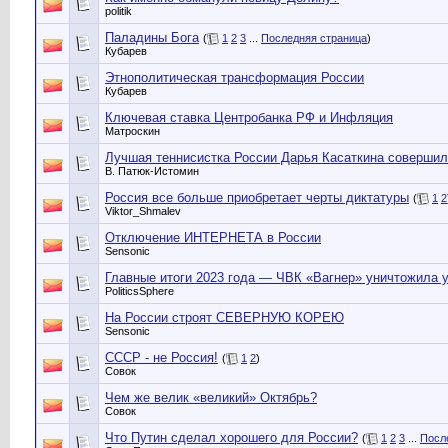
politik
Паладины Бога
(
1
2
3
...
Последняя страница
)
Кубарев
Этнополитическая трансформация России
Кубарев
Ключевая ставка Центробанка РФ и Инфляция
Матроскин
Лучшая теннисистка России Дарья Касаткина совершила
В. Патюк-Истомин
Россия все больше приобретает черты диктатуры
(
1
2
Viktor_Shmalev
Отключение ИНТЕРНЕТА в России
Sensonic
Главные итоги 2023 года — ЧВК «Вагнер» уничтожила
PoliticsSphere
На России строят СЕВЕРНУЮ КОРЕЮ
Sensonic
СССР - не Россия!
(
1
2
)
Совок
Чем же велик «великий» Октябрь?
Совок
Что Путин сделал хорошего для России?
(
1
2
3
...
Посл