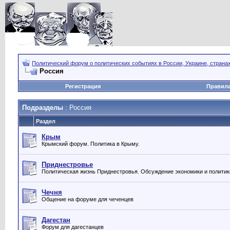
Политический форум о политических событиях в России, Украине, страна
Россия
Регистрация
Правил
Подразделы
: Россия
Раздел
Крым
Крымский форум. Политика в Крыму.
Приднестровье
Политическая жизнь Приднестровья. Обсуждение экономики и политик
Чечня
Общение на форуме для чеченцев
Дагестан
Форум для дагестанцев