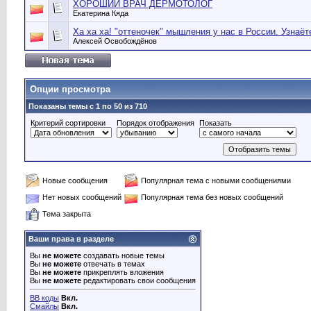
ХОРОШИЙ ВРАЧ ДЕРМОТОЛОГ
Екатерина Кяда
Ха ха ха! "оттеночек" мышления у нас в России. Узнаё
Алексей Освобождёнов
Опции просмотра
Показаны темы с 1 по 50 из 710
Критерий сортировки
Порядок отображения
Показать
Новые сообщения
Популярная тема с новыми сообщениями
Нет новых сообщений
Популярная тема без новых сообщений
Тема закрыта
Ваши права в разделе
Вы
не можете
создавать новые темы
Вы
не можете
отвечать в темах
Вы
не можете
прикреплять вложения
Вы
не можете
редактировать свои сообщения
BB коды
Вкл.
Смайлы
Вкл.