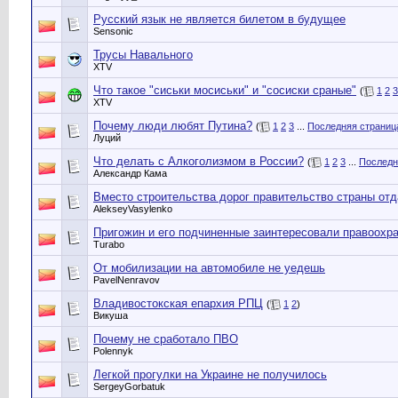
Русский язык не является билетом в будущее
Sensonic
Трусы Навального
XTV
Что такое "сиськи мосиськи" и "сосиски сраные"
(
1
2
3
XTV
Почему люди любят Путина?
(
1
2
3
...
Последняя страниц
Луций
Что делать с Алкоголизмом в России?
(
1
2
3
...
Последн
Александр Кама
Вместо строительства дорог правительство страны отд
AlekseyVasylenko
Пригожин и его подчиненные заинтересовали правоохр
Turabo
От мобилизации на автомобиле не уедешь
PavelNenravov
Владивостокская епархия РПЦ
(
1
2
)
Викуша
Почему не сработало ПВО
Polennyk
Легкой прогулки на Украине не получилось
SergeyGorbatuk