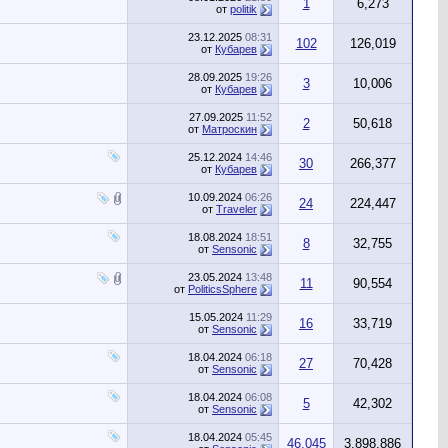
1
6,273
от
politik
23.12.2025
08:31
102
126,019
от
Кубарев
28.09.2025
19:26
3
10,006
от
Кубарев
27.09.2025
11:52
2
50,618
от
Матроскин
25.12.2024
14:46
30
266,377
от
Кубарев
10.09.2024
06:26
24
224,447
от
Traveler
18.08.2024
18:51
8
32,755
от
Sensonic
23.05.2024
13:48
11
90,554
от
PoliticsSphere
15.05.2024
11:29
16
33,719
от
Sensonic
18.04.2024
06:18
27
70,428
от
Sensonic
18.04.2024
06:08
5
42,302
от
Sensonic
18.04.2024
05:45
46,045
3,898,886