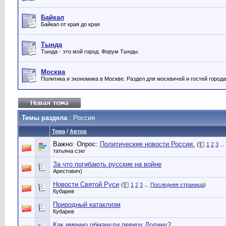
Байкал
Байкал от края до края
Тында
Тында - это мой город. Форум Тынды.
Москва
Политика и экономика в Москве. Раздел для москвичей и гостей города
Темы раздела
: Россия
Тема
/
Автор
Важно: Опрос:
Политические новости России.
(
1
2
3
...
татьяна сэкг
За что погибають русские на войне
Арестович)
Новости Святой Руси
(
1
2
3
...
Последняя страница
)
Кубарев
Природный катаклизм
Кубарев
Как именно обманули певицу Долину?