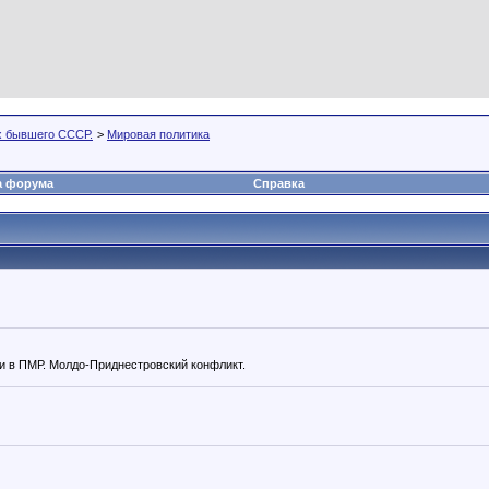
х бывшего СССР.
>
Мировая политика
а форума
Справка
и в ПМР. Молдо-Приднестровский конфликт.