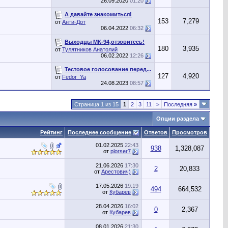
26.09.2020
01:20
А давайте знакомиться!
153
7,279
от
Анти-Дот
06.04.2022
06:32
Выходцы МК-94,отзовитесь!
180
3,935
от
Тулятников Анатолий
06.02.2022
12:26
Тестовое голосование перед...
127
4,920
от
Fedor_Ya
24.08.2023
08:57
Страница 1 из 15
1
2
3
11
>
Последняя
»
Опции раздела
Рейтинг
Последнее сообщение
Ответов
Просмотров
01.02.2025
22:43
938
1,328,087
от
plorser7
21.06.2026
17:30
2
20,833
от
Арестович)
17.05.2026
19:19
494
664,532
от
Кубарев
28.04.2026
16:02
0
2,367
от
Кубарев
08.01.2026
21:30