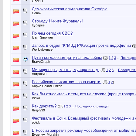
Олег П
Демократическая альтернатива Октябрю
Совок
Свободу Никите Журавель!
Кубарев
По чем сегодня СВО?
Ivan_Smolyan
Запрос в отдел "К"МВД РФ.Акция против педофилии
(
Worldviolence
Путин согласовал дату начала войны
(
1
2
3
...
Последня
BraveGraph
Милиционеры, менты, мусора и т. д.
(
1
2
3
...
Последняя 
Антрохин
Российская психиатрия: зона смерти.
(
1
2
)
Борис Сокольников
Как Вы относитесь к тем, кто не служил (проще говоря 
Irinka
Как доехать?
(
1
2
3
...
Последняя страница
)
Леди999
Фестиваль в Сочи. Всемирный фестиваль молодежи и 
politik
В России запретят рекламу «освобождения от мобилиз
Evgenyy_Murahin