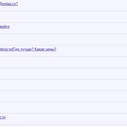
 Донбассе?
войск
асти!Где лучше? Какие цены?
сти