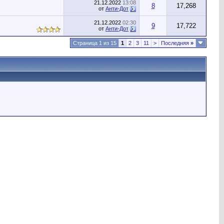
21.12.2022
13:08
8
17,268
от
Анти-Дот
21.12.2022
02:30
9
17,722
от
Анти-Дот
Страница 1 из 15
1
2
3
11
>
Последняя
»