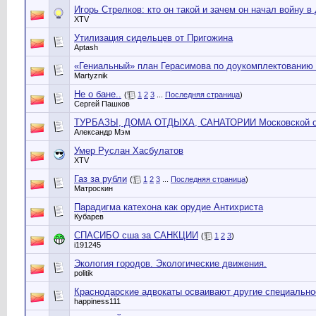
Игорь Стрелков: кто он такой и зачем он начал войну в
XTV
Утилизация сидельцев от Пригожина
Aptash
«Гениальный» план Герасимова по доукомплектованию 
Martyznik
Не о бане..
(
1
2
3
...
Последняя страница
)
Сергей Пашков
ТУРБАЗЫ, ДОМА ОТДЫХА, САНАТОРИИ Московской обл
Александр Мэм
Умер Руслан Хасбулатов
XTV
Газ за рубли
(
1
2
3
...
Последняя страница
)
Матроскин
Парадигма катехона как орудие Антихриста
Кубарев
СПАСИБО сша за САНКЦИИ
(
1
2
3
)
i191245
Экология городов. Экологические движения.
politik
Краснодарские адвокаты осваивают другие специально
happiness111