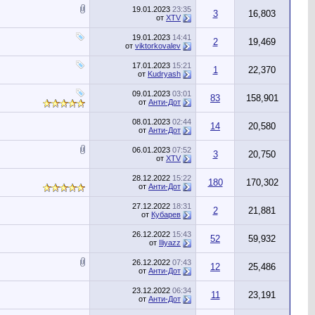
19.01.2023
23:35
3
16,803
от
XTV
19.01.2023
14:41
2
19,469
от
viktorkovalev
17.01.2023
15:21
1
22,370
от
Kudryash
09.01.2023
03:01
83
158,901
от
Анти-Дот
08.01.2023
02:44
14
20,580
от
Анти-Дот
06.01.2023
07:52
3
20,750
от
XTV
28.12.2022
15:22
180
170,302
от
Анти-Дот
27.12.2022
18:31
2
21,881
от
Кубарев
26.12.2022
15:43
52
59,932
от
Iliyazz
26.12.2022
07:43
12
25,486
от
Анти-Дот
23.12.2022
06:34
11
23,191
от
Анти-Дот