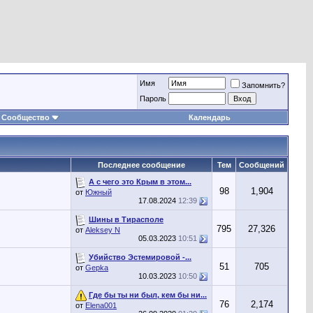
Имя
Запомнить?
Пароль
Сообщество
Календарь
Последнее сообщение
Тем
Сообщений
А с чего это Крым в этом...
98
1,904
от
Южный
17.08.2024
12:39
Шины в Тирасполе
795
27,326
от
Aleksey N
05.03.2023
10:51
Убийство Эстемировой -...
51
705
от
Gepka
10.03.2023
10:50
Где бы ты ни был, кем бы ни...
76
2,174
от
Elena001