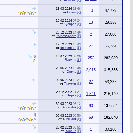
от
Sensonic
15.03.2024
13:46
10
47,729
от
Совок
28.02.2024
07:24
13
29,355
от
Кубарев
28.12.2023
14:46
2
27,080
от
PoliticsSphere
17.12.2023
18:43
27
65,384
от
checkmate
19.07.2023
02:26
252
283,089
от
Викуша
26.06.2023
19:48
2,015
315,333
от
Gepka
09.06.2023
16:24
27
53,337
от
Traveler
29.05.2023
11:27
1,341
216,149
от
Gepka
30.03.2023
06:12
90
137,554
от
Анти-Дот
06.03.2023
06:50
69
182,040
от
Анти-Дот
28.02.2023
00:51
1
30,100
от
Викуша