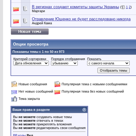
В регионах создают комитеты защиты Украины
(
1
2
)
Маргари
Отравление Ющенко не будет расследовано никогда
Андрей Кама
Опции просмотра
Показаны темы с 1 по 50 из 973
Критерий сортировки
Порядок отображения
Показать
Новые сообщения
Популярная тема с новыми сообщениями
Нет новых сообщений
Популярная тема без новых сообщений
Тема закрыта
Ваши права в разделе
Вы
не можете
создавать новые темы
Вы
не можете
отвечать в темах
Вы
не можете
прикреплять вложения
Вы
не можете
редактировать свои сообщения
BB коды
Вкл.