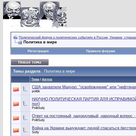
Политический форум о политических событиях в России, Украине, страна
Политика в мире
Регистрация
Правила форума
Темы раздела
: Политика в мире
Тема
/
Автор
США захватили Мадуро: "освобождение" или "нефтяная
politik
НАУЧНО-ПОЛИТИЧЕСКАЯ ПАРТИЯ ДЛЯ ИСПРАВИМОЙ
пол)
PolitSubj
Ответ на постоянный, надоедливый, народный вопрос -
PolitSubj
Война на Украине вынуждает людей спасаться бегство
Sofiy