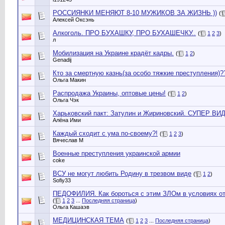
РОССИЯНКИ МЕНЯЮТ 8-10 МУЖИКОВ ЗА ЖИЗНЬ ))
(
Алексей Оксэнь
Алкоголь. ПРО БУХАШКУ, ПРО БУХАШЕЧКУ..
(
1
2
3
)
л
Мобилизация на Украине крадёт кадры.
(
1
2
)
Genadij
Кто за смертную казнь(за особо тяжкие преступления)?
Ольга Макин
Распродажа Украины, оптовые цены!
(
1
2
)
Ольга Чэк
Харьковский пакт: Затулин и Жириновский. СУПЕР ВИ
Алёна Ими
Каждый сходит с ума по-своему?!
(
1
2
3
)
Вячеслав М
Военные преступления украинской армии
coke
ВСУ не могут любить Родину в трезвом виде
(
1
2
)
Sofiy33
ПЕДОФИЛИЯ. Как бороться с этим ЗЛОм в условиях от
(
1
2
3
...
Последняя страница
)
Ольга Кашаэв
МЕДИЦИНСКАЯ ТЕМА
(
1
2
3
...
Последняя страница
)