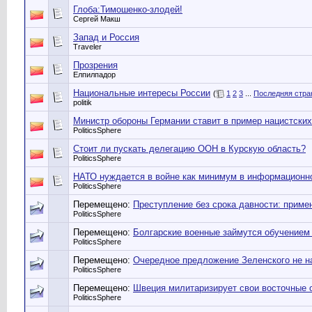
Глоба:Тимошенко-злодей!
Сергей Макш
Запад и Россия
Traveler
Прозрения
Елпилпадор
Национальные интересы России
(
1
2
3
...
Последняя стра
politik
Министр обороны Германии ставит в пример нацистских
PoliticsSphere
Стоит ли пускать делегацию ООН в Курскую область?
PoliticsSphere
НАТО нуждается в войне как минимум в информационн
PoliticsSphere
Перемещено:
Преступление без срока давности: прим
PoliticsSphere
Перемещено:
Болгарские военные займутся обучением 
PoliticsSphere
Перемещено:
Очередное предложение Зеленского не н
PoliticsSphere
Перемещено:
Швеция милитаризирует свои восточные 
PoliticsSphere