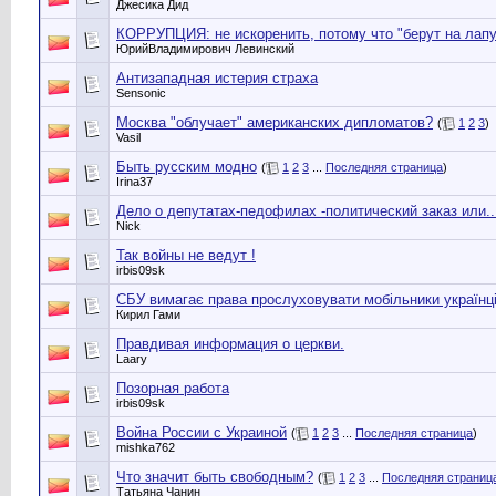
Джесика Дид
КОРРУПЦИЯ: не искоренить, потому что "берут на лапу
ЮрийВладимирович Левинский
Антизападная истерия страха
Sensonic
Москва "облучает" американских дипломатов?
(
1
2
3
)
Vasil
Быть русским модно
(
1
2
3
...
Последняя страница
)
Irina37
Дело о депутатах-педофилах -политический заказ или....
Nick
Так войны не ведут !
irbis09sk
СБУ вимагає права прослуховувати мобільники українц
Кирил Гами
Правдивая информация о церкви.
Laary
Позорная работа
irbis09sk
Война России с Украиной
(
1
2
3
...
Последняя страница
)
mishka762
Что значит быть свободным?
(
1
2
3
...
Последняя страниц
Татьяна Чанин