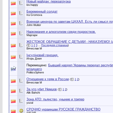
Новый майдан: перезагрузка
lov.happy
Беременный солдат
Ira Gromova
Военная цензура по заветам ЦАХАЛ. Есть ли смысл по
John Wulter
Наркомания и алкоголизм среди подростков.
Маргари
ЖЕСТОКОЕ ОБРАЩЕНИЕ С ДЕТЬМИ - НАКАЗУЕМО! (а в
(
1
2
3
...
Последняя страница
)
Вячеслав М
Інсуліновий геноцид.
Игорь Дэмя
Перемещено:
Бывший нардеп Украины передал республ
младшего
PoliticsSphere
Отношение к геям в России
(
1
2
)
Вячеслав М
За что убит Немцов
(
1
2
)
Alik Bahshi
Зона АТО: пьянство, уныние и трипер
yozal
СРОЧНО украинцам РУССКОЕ ГРАЖДАНСТВО
i191245