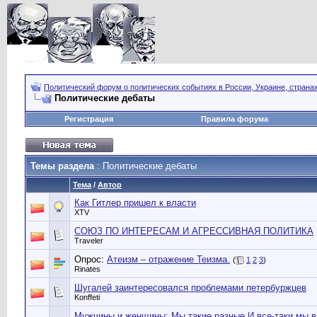
Политический форум о политических событиях в России, Украине, страна
Политические дебаты
Регистрация
Правила форума
Темы раздела
: Политические дебаты
Тема
/
Автор
Как Гитлер пришел к власти
XTV
СОЮЗ ПО ИНТЕРЕСАМ И АГРЕССИВНАЯ ПОЛИТИКА
Traveler
Опрос:
Атеизм – отражение Теизма.
(
1
2
3
)
Rinates
Шугалей заинтересовался проблемами петербуржцев
Konffeti
Мужчины и женщины: Мы такие разные И все-таки мы 