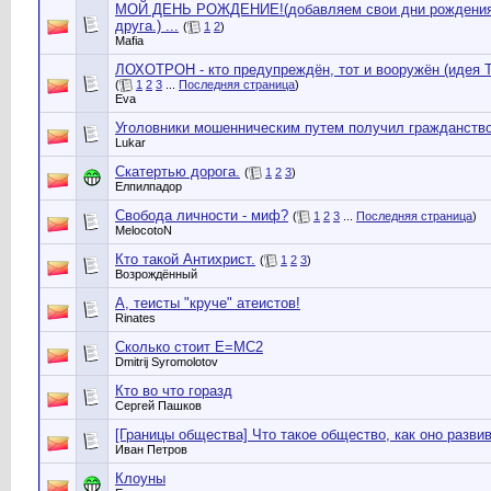
МОЙ ДЕНЬ РОЖДЕНИЕ!(добавляем свои дни рождения,
друга.) ...
(
1
2
)
Mafia
ЛОХОТРОН - кто предупреждён, тот и вооружён (идея Т
(
1
2
3
...
Последняя страница
)
Eva
Уголовники мошенническим путем получил гражданств
Lukar
Скатертью дорога.
(
1
2
3
)
Елпилпадор
Свобода личности - миф?
(
1
2
3
...
Последняя страница
)
MelocotoN
Кто такой Антихрист.
(
1
2
3
)
Возрождённый
А, теисты "круче" атеистов!
Rinates
Cколько стоит Е=МС2
Dmitrij Syromolotov
Кто во что горазд
Сергей Пашков
[Границы общества] Что такое общество, как оно разви
Иван Петров
Клоуны