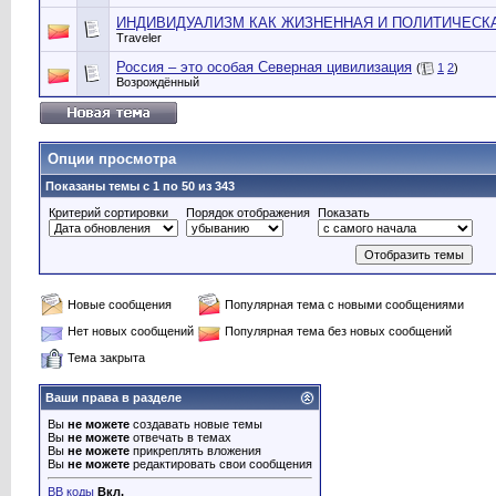
ИНДИВИДУАЛИЗМ КАК ЖИЗНЕННАЯ И ПОЛИТИЧЕСК
Traveler
Россия – это особая Северная цивилизация
(
1
2
)
Возрождённый
Опции просмотра
Показаны темы с 1 по 50 из 343
Критерий сортировки
Порядок отображения
Показать
Новые сообщения
Популярная тема с новыми сообщениями
Нет новых сообщений
Популярная тема без новых сообщений
Тема закрыта
Ваши права в разделе
Вы
не можете
создавать новые темы
Вы
не можете
отвечать в темах
Вы
не можете
прикреплять вложения
Вы
не можете
редактировать свои сообщения
BB коды
Вкл.