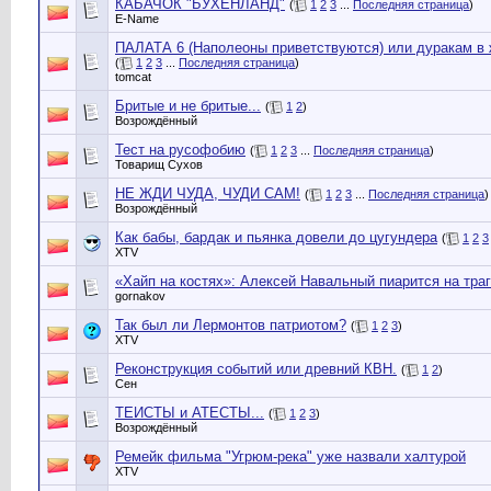
КАБАЧОК "БУХЕНЛАНД"
(
1
2
3
...
Последняя страница
)
E-Name
ПАЛАТА 6 (Наполеоны приветствуются) или дуракам в 
(
1
2
3
...
Последняя страница
)
tomcat
Бритые и не бритые...
(
1
2
)
Возрождённый
Тест на русофобию
(
1
2
3
...
Последняя страница
)
Товарищ Сухов
НЕ ЖДИ ЧУДА, ЧУДИ САМ!
(
1
2
3
...
Последняя страница
)
Возрождённый
Как бабы, бардак и пьянка довели до цугундера
(
1
2
3
XTV
«Хайп на костях»: Алексей Навальный пиарится на тра
gornakov
Так был ли Лермонтов патриотом?
(
1
2
3
)
XTV
Реконструкция событий или древний КВН.
(
1
2
)
Сен
ТЕИСТЫ и АТЕСТЫ...
(
1
2
3
)
Возрождённый
Ремейк фильма "Угрюм-река" уже назвали халтурой
XTV