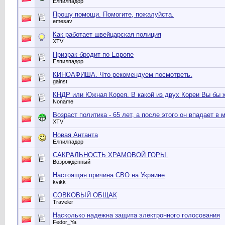
Елпилпадор
Прошу помощи. Помогите, пожалуйста.
emesav
Как работает швейцарская полиция
XTV
Призрак бродит по Европе
Елпилпадор
КИНОАФИША. Что рекомендуем посмотреть.
gainst
КНДР или Южная Корея. В какой из двух Кореи Вы бы 
Noname
Возраст политика - 65 лет, а после этого он впадает в 
XTV
Новая Антанта
Елпилпадор
САКРАЛЬНОСТЬ ХРАМОВОЙ ГОРЫ.
Возрождённый
Настоящая причина СВО на Украине
kvikk
СОВКОВЫЙ ОБЩАК
Traveler
Насколько надежна защита электронного голосования
Fedor_Ya