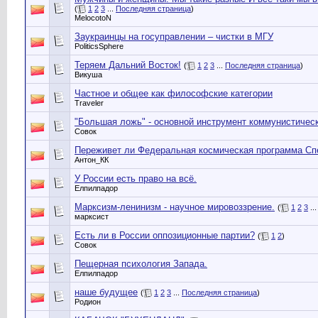
(
1
2
3
...
Последняя страница
)
MelocotoN
Заукраинцы на госуправлении – чистки в МГУ
PoliticsSphere
Теряем Дальний Восток!
(
1
2
3
...
Последняя страница
)
Викуша
Частное и общее как философские категории
Traveler
"Большая ложь" - основной инструмент коммунистичес
Совок
Переживет ли Федеральная космическая программа Сп
Антон_КК
У России есть право на всё.
Елпилпадор
Марксизм-ленинизм - научное мировоззрение.
(
1
2
3
..
марксист
Есть ли в России оппозиционные партии?
(
1
2
)
Совок
Пещерная психология Запада.
Елпилпадор
наше будущее
(
1
2
3
...
Последняя страница
)
Родион