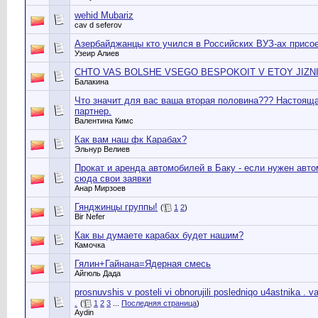
wehid Mubariz
cav d seferov
Азербайджанцы кто учился в Российских ВУЗ-ах присое
Узеир Алиев
CHTO VAS BOLSHE VSEGO BESPOKOIT V ETOY JIZN
Балакина
Что значит для вас ваша вторая половина??? Настоящ
партнер.
Валентина Кимс
Как вам наш фк Карабах?
Эльнур Велиев
Прокат и аренда автомобилей в Баку - если нужен авт
сюда свои заявки
Анар Мирзоев
Гянджинцы группы!
(
1
2
)
Bir Nefer
Как вы думаете карабах будет нашим?
Камочка
Гялин+Гайнана=Ядерная смесь
Айгюль Дада
prosnuvshis v posteli vi obnorujili posledniqo u4astnika . v
.
(
1
2
3
...
Последняя страница
)
Aydin