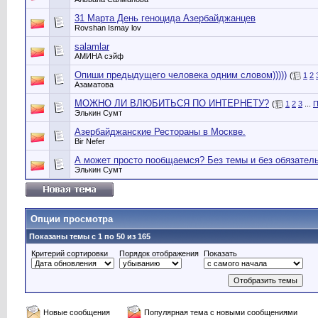
31 Марта День геноцида Азербайджанцев
Rovshan Ismay lov
salamlar
АМИНА сэйф
Опиши предыдущего человека одним словом)))))
(
1
2
Азаматова
МОЖНО ЛИ ВЛЮБИТЬСЯ ПО ИНТЕРНЕТУ?
(
1
2
3
...
П
Элькин Сумт
Азербайджанские Рестораны в Москве.
Bir Nefer
А может просто пообщаемся? Без темы и без обязатель
Элькин Сумт
Опции просмотра
Показаны темы с 1 по 50 из 165
Критерий сортировки
Порядок отображения
Показать
Новые сообщения
Популярная тема с новыми сообщениями