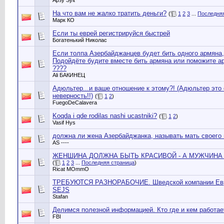
Арзу Sylt
На что вам не жалко тратить деньги?
(
1
2
3
...
Последняя
Марк КО
Если ты еврей регистрируйся быстрей
Богатенький Николас
Если толпа Азербайджанцев будет бить одного армяна,
Подойдёте будите вместе бить армяна или поможите а
????
Ali БАКИНЕЦ
Адюльтер...и ваше отношение к этому?! (Адюльтер это
неверность!!)
(
1
2
)
FuegoDeCalavera
Koqda i qde rodilas nashi ucastniki?
(
1
2
)
Vasif Hys
должна ли жена Азербайджанка, называть мать своего
AS ----
ЖЕНШИНА ДОЛЖНА БЫТЬ КРАСИВОЙ - А МУЖЧИНА 
(
1
2
3
...
Последняя страница
)
Ricat MОmmО
ТРЕБУЮТСЯ РАЗНОРАБОЧИЕ. Шведской компании Евр
SEJS
Stafan
Делимся полезной информацией. Кто где и кем работае
FBI