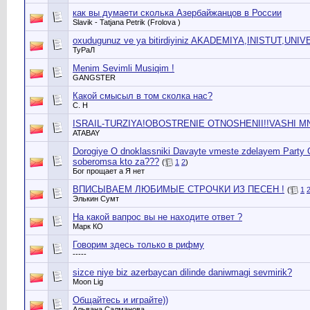
как вы думаети сколька Азербайжанцов в России
Slavik - Tatjana Petrik (Frolova )
oxudugunuz ve ya bitirdiyiniz AKADEMIYA,INISTUT,UNI
ТуРаЛ
Menim Sevimli Musiqim !
GANGSTER
Какой смысыл в том сколка нас?
C. H
ISRAIL-TURZIYA!OBOSTRENIE OTNOSHENII!!VASHI MN
ATABAY
Dorogiye O dnoklassniki Davayte vmeste zdelayem Party O
soberomsa kto za???
(
1
2
)
Бог прощает а Я нет
ВПИСЫВАЕМ ЛЮБИМЫЕ СТРОЧКИ ИЗ ПЕСЕН !
(
1
Элькин Сумт
На какой вапрос вы не находите ответ ?
Марк КО
Говорим здесь только в рифму
-----
sizce niye biz azerbaycan dilinde daniwmagi sevmirik?
Moon Lig
Общайтесь и играйте))
Альвана Салманова