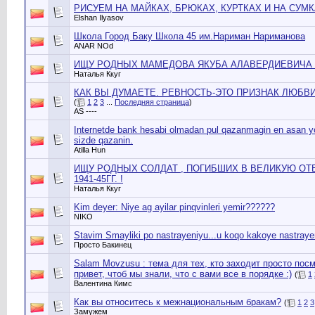
РИСУЕМ НА МАЙКАХ, БРЮКАХ, КУРТКАХ И НА СУМ
Elshan Ilyasov
Школа Город Баку Школа 45 им.Нариман Нариманова
ANAR NОd
ИЩУ РОДНЫХ МАМЕДОВА ЯКУБА АЛАВЕРДИЕВИЧА , 1
Наталья Ккуг
КАК ВЫ ДУМАЕТЕ. РЕВНОСТЬ-ЭТО ПРИЗНАК ЛЮБВИ
(
1
2
3
...
Последняя страница
)
AS ----
Internetde bank hesabi olmadan pul qazanmagin en asan y
sizde qazanin.
Atilla Hun
ИЩУ РОДНЫХ СОЛДАТ , ПОГИБШИХ В ВЕЛИКУЮ О
1941-45ГГ. !
Наталья Ккуг
Kim deyer: Niye ag ayilar pinqvinleri yemir??????
NIKO
Stavim Smayliki po nastrayeniyu...u koqo kakoye nastraye
Просто Бакинец
Salam Movzusu : тема для тех, кто заходит просто пос
привет, чтоб мы знали, что с вами все в порядке :)
(
1
Валентина Кимс
Как вы относитесь к межнациональным бракам?
(
1
2
3
Замужем