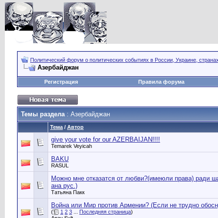
Политический форум о политических событиях в России, Украине, страна
Азербайджан
Регистрация
Правила форума
Темы раздела
: Азербайджан
Тема
/
Автор
give your vote for our AZERBAIJAN!!!!
Temarek Veyicah
BAKU
RASUL
Можно мне отказатся от любви?(имеюли права) ради ша
ана рус.)
Татьяна Пакк
Война или Мир против Армении? (Если не трудно обосну
(
1
2
3
...
Последняя страница
)