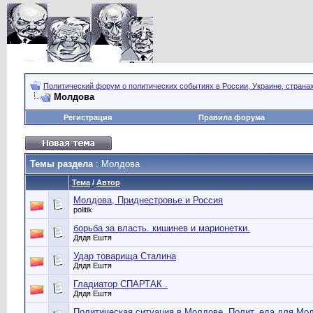
Политический форум о политических событиях в России, Украине, страна
Молдова
Регистрация
Правила форума
Темы раздела
: Молдова
Тема
/
Автор
Молдова, Приднестровье и Россия
politik
борьба за власть. кишинев и марионетки.
Дядя Ештя
Удар товарища Сталина
Дядя Ештя
Гладиатор СПАРТАК .
Дядя Ештя
Политическая ситуация в Молдове. Полит. еда для Мо