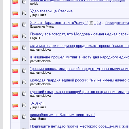
politik
Удар товарища Сталина
Дядя Ештя
Захват Парламента . что?кому ?
(
1
2
3
...
Последняя стр
Владимир Муса
Почему все говорят, что Молдова - самая бедная стран
Olga D
активисты лрм в г.единец продолжают проект "память 
patriotmoldova
в кишиневе прошел митинг в честь дня народного един
patriotmoldova
"россия спасла молдавский народ от угрозы вымирания
patriotmoldova
молодая гвардия единой россии: "мы не имеем ничего 
patriotmoldova
русский язык, как решающий фактор сохранения молда
patriotmoldova
Э-Ээ-Й !
Дядя Ештя
кишинёвским любителям животных !
Дядя Ештя
Подпишите петицию против жестокого обращения с жи