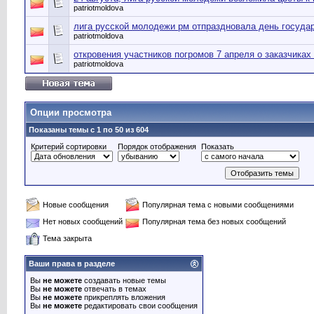
patriotmoldova
лига русской молодежи рм отпраздновала день госуда
patriotmoldova
откровения участников погромов 7 апреля о заказчиках
patriotmoldova
Опции просмотра
Показаны темы с 1 по 50 из 604
Критерий сортировки
Порядок отображения
Показать
Новые сообщения
Популярная тема с новыми сообщениями
Нет новых сообщений
Популярная тема без новых сообщений
Тема закрыта
Ваши права в разделе
Вы
не можете
создавать новые темы
Вы
не можете
отвечать в темах
Вы
не можете
прикреплять вложения
Вы
не можете
редактировать свои сообщения