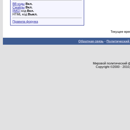
BB коды
Вкл.
Смайлы
Вкл.
[IMG]
код
Вкл.
HTML код
Выкл.
Правила форума
Текущее вре
Обратная связь
-
Политический 
Мировой политический фор
Copyright ©2000 - 2010,