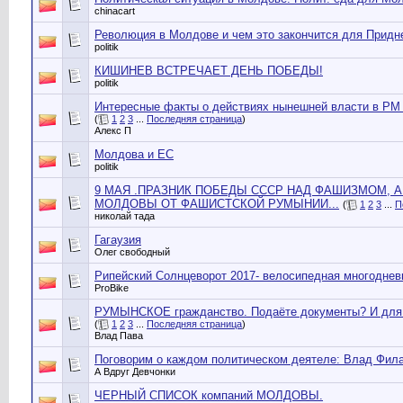
chinacart
Революция в Молдове и чем это закончится для Придн
politik
КИШИНЕВ ВСТРЕЧАЕТ ДЕНЬ ПОБЕДЫ!
politik
Интересные факты о действиях нынешней власти в РМ 
(
1
2
3
...
Последняя страница
)
Алекс П
Молдова и ЕС
politik
9 МАЯ .ПРАЗНИК ПОБЕДЫ СССР НАД ФАШИЗМОМ, 
МОЛДОВЫ ОТ ФАШИСТСКОЙ РУМЫНИИ...
(
1
2
3
...
П
николай тада
Гагаузия
Олег свободный
Рипейский Солнцеворот 2017- велосипедная многодневк
ProBike
РУМЫНСКОЕ гражданство. Подаёте документы? И для 
(
1
2
3
...
Последняя страница
)
Влад Пава
Поговорим о каждом политическом деятеле: Влад Фил
А Вдруг Девчонки
ЧЕРНЫЙ СПИСОК компаний МОЛДОВЫ.