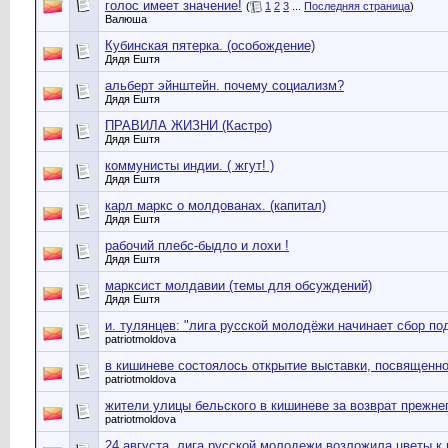
голос имеет значение!
(
1
2
3
...
Последняя страница
)
Валюша
Кубинская пятерка. (особождение)
Дядя Ештя
альберт эйнштейн. почему социализм?
Дядя Ештя
ПРАВИЛА ЖИЗНИ (Кастро)
Дядя Ештя
коммунисты индии. ( жгут! )
Дядя Ештя
карл маркс о молдованах. (капитал)
Дядя Ештя
рабочий плебс-быдло и лохи !
Дядя Ештя
марксист молдавии (темы для обсуждений)
Дядя Ештя
и. тулянцев: "лига русской молодёжи начинает сбор по
patriotmoldova
в кишиневе состоялось открытие выставки, посвященн
patriotmoldova
жители улицы бельского в кишиневе за возврат прежне
patriotmoldova
24 августа, лига русской молодежи возложила цветы к