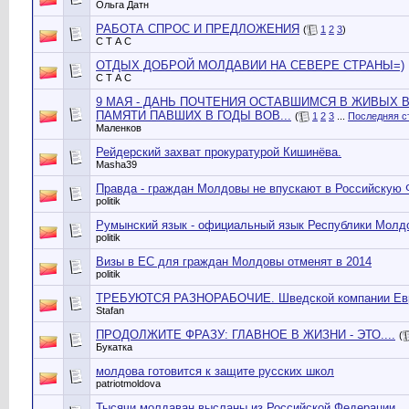
Ольга Датн
РАБОТА СПРОС И ПРЕДЛОЖЕНИЯ
(
1
2
3
)
С Т А С
ОТДЫХ ДОБРОЙ МОЛДАВИИ НА СЕВЕРЕ СТРАНЫ=)
С Т А С
9 МАЯ - ДАНЬ ПОЧТЕНИЯ ОСТАВШИМСЯ В ЖИВЫХ 
ПАМЯТИ ПАВШИХ В ГОДЫ ВОВ...
(
1
2
3
...
Последняя с
Маленков
Рейдерский захват прокуратурой Кишинёва.
Masha39
Правда - граждан Молдовы не впускают в Российскую
politik
Румынский язык - официальный язык Республики Молд
politik
Визы в ЕС для граждан Молдовы отменят в 2014
politik
ТРЕБУЮТСЯ РАЗНОРАБОЧИЕ. Шведской компании Евр
Stafan
ПРОДОЛЖИТЕ ФРАЗУ: ГЛАВНОЕ В ЖИЗНИ - ЭТО....
(
Букатка
молдова готовится к защите русских школ
patriotmoldova
Тысячи молдаван высланы из Российской Федерации