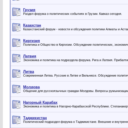
Грузия
Раздел форума о политических событиях в Грузии. Кавказ сегодня.
Казахстан
Казахстанский форум - новости и обсуждения политики Алматы и Аста
Киргизия
Политика и Общество в Киргизии. Обсуждение политических, экономич
Латвия
Экономика и политика на подраздела форума. Рига и Латвия. Прибалти
Литва
Современная Литва. Русские в Литве и Вильнюсе. Обсуждение политич
Молдова
Общение для русскоязычных граждан Молдовы. Вопросы румынизации, в
Нагорный Карабах
Экономика и политика в Нагорно-Карабахской Республике. Степанакер
Таджикистан
Политический подраздел форума о Таджикистане. Внешние и внутренни