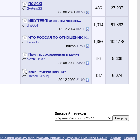
ПОИСК!
486
27,297
от
Бублик33
06.06.2021
08:59
ИЩУ ТЕБЯ! здесь вы можете...
1,014
91,362
от
dh2004
13.12.2024
06:11
ЧТО РОССИЯ ПО ОТНОШЕНИЮ К...
1,366
102,778
от
Traveler
Вчера
11:59
Память, сохранённая в камне
86
5,309
от
alexKS1987
28.08.2025
23:20
акция «свеча памяти»
137
6,074
от
Edvard Kenuej
20.12.2020
21:09
Быстрый переход
ических событиях в России, Украине, странах бывшего СССР.
-
Архив
-
Вверх