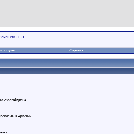
х бывшего СССР.
а форума
Справка
ка Азербайджана.
 проблемы в Армении.
тика.