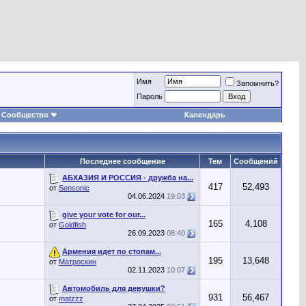
Имя
Запомнить?
Пароль
Сообщество
Календарь
Последнее сообщение
Тем
Сообщений
АБХАЗИЯ И РОССИЯ - дружба на...
417
52,493
от
Sensonic
04.06.2024
19:03
give your vote for our...
165
4,108
от
Goldfish
26.09.2023
08:40
Армения идет по стопам...
195
13,648
от
Матроскин
02.11.2023
10:07
Автомобиль для девушки?
931
56,467
от
matzzz