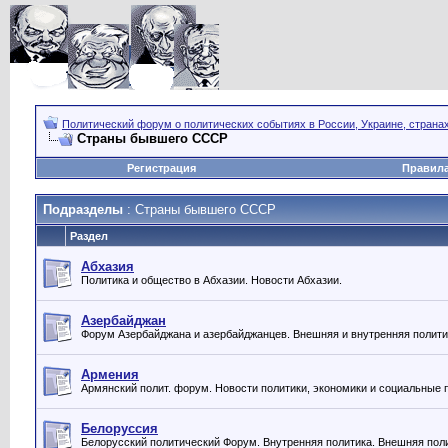
Политический форум о политических событиях в России, Украине, страна
Страны бывшего СССР
Регистрация
Правил
Подразделы
: Страны бывшего СССР
Раздел
Абхазия
Политика и общество в Абхазии. Новости Абхазии.
Азербайджан
Форум Азербайджана и азербайджанцев. Внешняя и внутренняя полити
Армения
Армянский полит. форум. Новости политики, экономики и социальные
Белоруссия
Белорусский политический Форум. Внутренняя политика. Внешняя поли