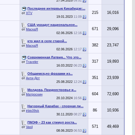
27.04.2025
09:51
Последнее интервью Кикабидзе:...
215
16,016
от
XTV
19.01.2023
11:09
США украдут национальное...
671
29,096
от
МаскаЯ
02.06.2026
12:16
кто жил в селе старой...
382
23,747
от
МаскаЯ
02.06.2026
12:17
Современная Латвия... Что это...
317
19,893
от
Traveler
16.03.2022
06:23
Общаемся,но фразами из...
351
23,939
от
Анти-Дот
25.08.2022
12:24
Молдова, Приднестровье и...
604
72,690
от
Матроскин
20.10.2024
16:56
Нагорный Карабах - спорная ли...
86
10,936
от
irbis09sk
30.11.2020
08:27
ПМЭФ – 23 как стимул роста...
571
49,469
от
Vasil
08.06.2023
06:53