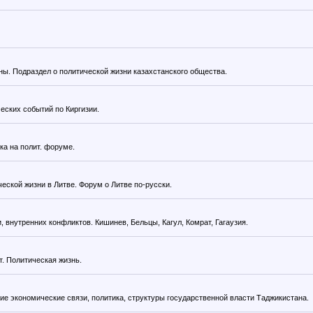
ны. Подраздел о политической жизни казахстанского общества.
еских событий по Киргизии.
ка на полит. форуме.
еской жизни в Литве. Форум о Литве по-русски.
нутренних конфликтов. Кишинев, Бельцы, Кагул, Комрат, Гагаузия.
т. Политическая жизнь.
е экономические связи, политика, структуры государственной власти Таджикистана.