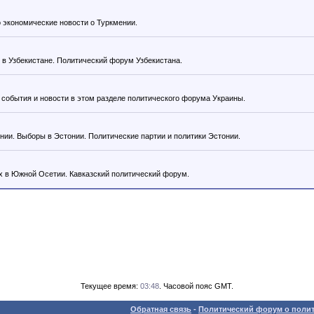
 экономические новости о Туркмении.
 в Узбекистане. Политический форум Узбекистана.
события и новости в этом разделе политического форума Украины.
нии. Выборы в Эстонии. Политические партии и политики Эстонии‎.
х в Южной Осетии. Кавказский политический форум.
Текущее время:
03:48
. Часовой пояс GMT.
Обратная связь
-
Политический форум о полит