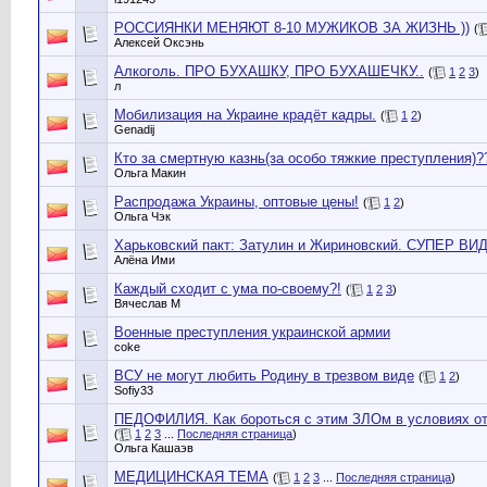
РОССИЯНКИ МЕНЯЮТ 8-10 МУЖИКОВ ЗА ЖИЗНЬ ))
(
Алексей Оксэнь
Алкоголь. ПРО БУХАШКУ, ПРО БУХАШЕЧКУ..
(
1
2
3
)
л
Мобилизация на Украине крадёт кадры.
(
1
2
)
Genadij
Кто за смертную казнь(за особо тяжкие преступления)?
Ольга Макин
Распродажа Украины, оптовые цены!
(
1
2
)
Ольга Чэк
Харьковский пакт: Затулин и Жириновский. СУПЕР ВИ
Алёна Ими
Каждый сходит с ума по-своему?!
(
1
2
3
)
Вячеслав М
Военные преступления украинской армии
coke
ВСУ не могут любить Родину в трезвом виде
(
1
2
)
Sofiy33
ПЕДОФИЛИЯ. Как бороться с этим ЗЛОм в условиях от
(
1
2
3
...
Последняя страница
)
Ольга Кашаэв
МЕДИЦИНСКАЯ ТЕМА
(
1
2
3
...
Последняя страница
)