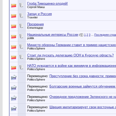
Глоба:Тимошенко-злодей!
Сергей Макш
Запад и Россия
Traveler
Прозрения
Елпилпадор
Национальные интересы России
(
1
2
3
...
Последняя стра
politik
Министр обороны Германии ставит в пример нацистских
PoliticsSphere
Стоит ли пускать делегацию ООН в Курскую область?
PoliticsSphere
НАТО нуждается в войне как минимум в информационн
PoliticsSphere
Перемещено:
Преступление без срока давности: прим
PoliticsSphere
Перемещено:
Болгарские военные займутся обучением 
PoliticsSphere
Перемещено:
Очередное предложение Зеленского не н
PoliticsSphere
Перемещено:
Швеция милитаризирует свои восточные 
PoliticsSphere