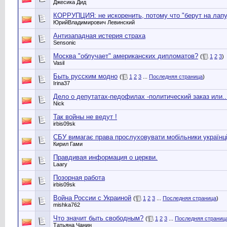
Джесика Дид
КОРРУПЦИЯ: не искоренить, потому что "берут на лапу
ЮрийВладимирович Левинский
Антизападная истерия страха
Sensonic
Москва "облучает" американских дипломатов?
(
1
2
3
)
Vasil
Быть русским модно
(
1
2
3
...
Последняя страница
)
Irina37
Дело о депутатах-педофилах -политический заказ или....
Nick
Так войны не ведут !
irbis09sk
СБУ вимагає права прослуховувати мобільники українц
Кирил Гами
Правдивая информация о церкви.
Laary
Позорная работа
irbis09sk
Война России с Украиной
(
1
2
3
...
Последняя страница
)
mishka762
Что значит быть свободным?
(
1
2
3
...
Последняя страниц
Татьяна Чанин