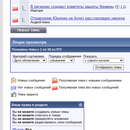
В регионах создают комитеты защиты Украины
(
1
2
)
Маргари
Отравление Ющенко не будет расследовано никогда
Андрей Кама
Опции просмотра
Показаны темы с 1 по 50 из 973
Критерий сортировки
Порядок отображения
Показать
Новые сообщения
Популярная тема с новыми сообщениями
Нет новых сообщений
Популярная тема без новых сообщений
Тема закрыта
Ваши права в разделе
Вы
не можете
создавать новые темы
Вы
не можете
отвечать в темах
Вы
не можете
прикреплять вложения
Вы
не можете
редактировать свои сообщения
BB коды
Вкл.