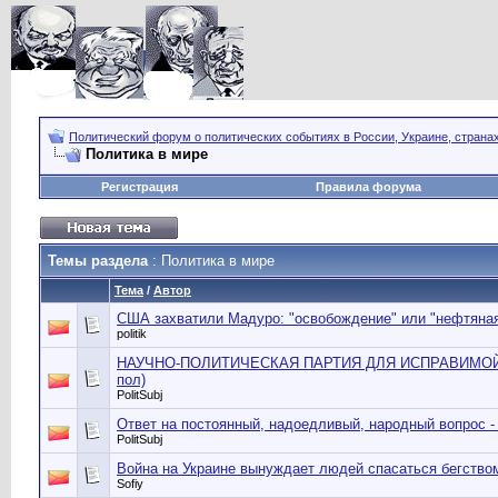
Политический форум о политических событиях в России, Украине, страна
Политика в мире
Регистрация
Правила форума
Темы раздела
: Политика в мире
Тема
/
Автор
США захватили Мадуро: "освобождение" или "нефтяная
politik
НАУЧНО-ПОЛИТИЧЕСКАЯ ПАРТИЯ ДЛЯ ИСПРАВИМОЙ
пол)
PolitSubj
Ответ на постоянный, надоедливый, народный вопрос -
PolitSubj
Война на Украине вынуждает людей спасаться бегство
Sofiy