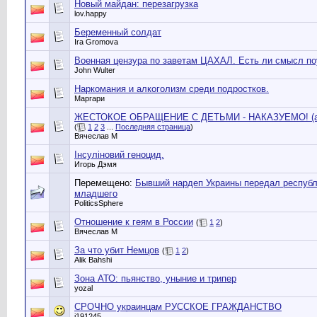
Новый майдан: перезагрузка
lov.happy
Беременный солдат
Ira Gromova
Военная цензура по заветам ЦАХАЛ. Есть ли смысл по
John Wulter
Наркомания и алкоголизм среди подростков.
Маргари
ЖЕСТОКОЕ ОБРАЩЕНИЕ С ДЕТЬМИ - НАКАЗУЕМО! (а в
(
1
2
3
...
Последняя страница
)
Вячеслав М
Інсуліновий геноцид.
Игорь Дэмя
Перемещено:
Бывший нардеп Украины передал республ
младшего
PoliticsSphere
Отношение к геям в России
(
1
2
)
Вячеслав М
За что убит Немцов
(
1
2
)
Alik Bahshi
Зона АТО: пьянство, уныние и трипер
yozal
СРОЧНО украинцам РУССКОЕ ГРАЖДАНСТВО
i191245