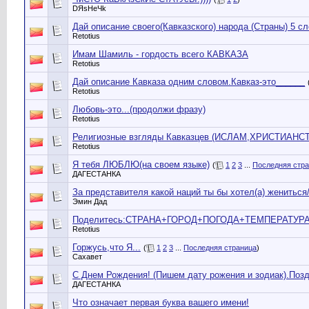
DЯsHeЧk
Дай описание своего(Кавказского) народа (Страны) 5 с
Retotius
Имам Шамиль - гордость всего КАВКАЗА
Retotius
Дай описание Кавказа одним словом.Кавказ-это______
Retotius
Любовь-это...(продолжи фразу)
Retotius
Религиозные взгляды Кавказцев (ИСЛАМ,ХРИСТИАНСТВ
Retotius
Я тебя ЛЮБЛЮ(на своем языке)
(
1
2
3
...
Последняя стр
ДАГЕСТАНКА
За представителя какой наций ты бы хотел(a) женитьс
Эмин Дад
Поделитесь:СТРАНА+ГОРОД+ПОГОДА+ТЕМПЕРАТУРА
Retotius
Горжусь,что Я...
(
1
2
3
...
Последняя страница
)
Сахавет
С Днем Рождения! (Пишем дату рожения и зодиак).Позд
ДАГЕСТАНКА
Что означает первая буква вашего имени!