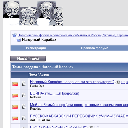
Политический форум о политических событиях в России, Украине, страна
Нагорный Карабах
Регистрация
Правила форума
Темы раздела
: Нагорный Карабах
Тема
/
Автор
Нагорный Карабах - спорная ли эта территория?
(
1
2
3
Faida Dyk
ВОЙНА-это........(Продолжи)
Retotius
Мой любимый спорт(или спорт,которым я занимался-ас
Retotius
РУССКО-КАВКАЗСКИЙ ПЕРЕВОДЧИК.УЧИМ-ИЗУЧАЕМ 
ДАГЕСТАНКА
ЧиСтО КаВкАзСкИе СтАтУсЫ:))))
(
1
2
)