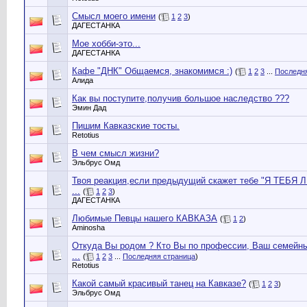
Смысл моего имени
(
1
2
3
)
ДАГЕСТАНКА
Мое хобби-это...
ДАГЕСТАНКА
Кафе "ДНК" Общаемся, знакомимся :)
(
1
2
3
...
Последн
Алида
Как вы поступите,получив большое наследство ???
Эмин Дад
Пишим Кавказские тосты.
Retotius
В чем смысл жизни?
Эльбрус Омд
Твоя реакция,если предыдущий скажет тебе "Я ТЕБЯ 
...
(
1
2
3
)
ДАГЕСТАНКА
Любимые Певцы нашего КАВКАЗА
(
1
2
)
Aminoshа
Откуда Вы родом ? Кто Вы по профессии, Ваш семейный
...
(
1
2
3
...
Последняя страница
)
Retotius
Какой самый красивый танец на Кавказе?
(
1
2
3
)
Эльбрус Омд