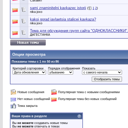
Сахавет
sami znaminitelni kavkazec istorii
(
1
2
)
nika joxo
kakoi gorad iavlaetsia stalicei kavkaza?
nika joxo
Тема для обсуждения групп сайта "ОДНОКЛАССНИКИ". П
ДАГЕСТАНКА
Опции просмотра
Показаны темы с 1 по 50 из 86
Критерий сортировки
Порядок отображения
Показать
Новые сообщения
Популярная тема с новыми сообщениями
Нет новых сообщений
Популярная тема без новых сообщений
Тема закрыта
Ваши права в разделе
Вы
не можете
создавать новые темы
Вы
не можете
отвечать в темах