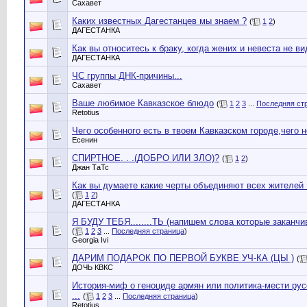
Сахавет
Каких известных Дагестанцев мы знаем ?
(
1
2
)
ДАГЕСТАНКА
Как вы относитесь к браку, когда жених и невеста не ви
ДАГЕСТАНКА
ЧС группы ДНК-причины...
Сахавет
Ваше любимое Кавказское блюдо
(
1
2
3
...
Последняя ст
Retotius
Чего особенного есть в твоем Кавказском городе,чего не
Есенин
СПИРТНОЕ. . .(ДОБРО ИЛИ ЗЛО)?
(
1
2
)
Джан ТаТс
Как вы думаете какие черты объединяют всех жителей К
(
1
2
)
ДАГЕСТАНКА
Я БУДУ ТЕБЯ........ТЬ (напишем слова которые заканчив
(
1
2
3
...
Последняя страница
)
Georgia Ivi
ДАРИМ ПОДАРОК ПО ПЕРВОЙ БУКВЕ УЧ-КА (ЦЫ )
(
ДОЧЬ КВКС
История-миф о геноциде армян или политика-мести pу
...
(
1
2
3
...
Последняя страница
)
Retotius