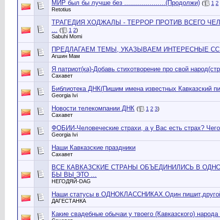
МИР был бы лучше без .....................(Продолжи)
(
1
2
Retotius
ТРАГЕДИЯ ХОДЖАЛЫ - ТЕРРОР ПРОТИВ ВСЕГО ЧЕЛО
...
(
1
2
)
Sabuhi Momi
ПРЕДЛАГАЕМ ТЕМЫ, УКАЗЫВАЕМ ИНТЕРЕСНЫЕ ССЫ
Агшин Мам
Я патриот(ка)-Добавь стихотворение про свой народ(стр
Сахавет
Библиотека ДНК(Пишим имена известных Кавказский пис
Georgia Ivi
Новости телекомпании ДНК
(
1
2
3
)
Сахавет
ФОБИИ-Человеческие страхи, а у Вас есть страх? Чего 
Georgia Ivi
Наши Кавказские праздники
Сахавет
ВСЕ КАВКАЗСКИЕ СТРАНЫ ОБЪЕДИНИЛИСЬ В ОДНО
БЫ ВЫ ЭТО ...
НЕГОДЯЙ-DАG
Наши статусы в ОДНОКЛАССНИКАХ.Один пишит,другой о
ДАГЕСТАНКА
Какие свадебные обычаи у твоего (Кавказского) народа ? 