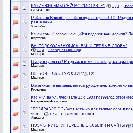
КАКИЕ ФИЛЬМЫ СЕЙЧАС СМОТРИТЕ?
(
1
2
3
...
После
Gintaras Dolt
Ребята по Вашей просьбе создана группа ЛТО "Радуж
размещены ...
Хуан Миг
Какой самый запоминающийся подарок вам дарили? Поде
Фартовая
ВЫ ПОДСКОЛЬЗНУЛИСЬ. ВАШИ ПЕРВЫЕ СЛОВА?
(
1
2
3
...
Последняя страница
)
Маргарет
Вы пунктуальны? Раздражают ли вас люди, которые р
Маргарет
ВЫ БОИТЕСЬ СТАРОСТИ?
(
1
2
)
Маргарет
Висагинцы, а вы занимаетесь рукодельем конкретно в
Коржуева
Кто жил на ул. Фесивалё 13 с 1983 по1991год отзовите
Развратник-Искуситель
"ПОЗДРАВЛЯЮ!" -Вот местечко для теплых слов и позд
чем ...
(
1
2
3
...
Последняя страница
)
Ариадна
ПОСМОТРИТЕ. ИНТЕРЕСНЫЕ ССЫЛКИ И САЙТЫ
(
Маргарет