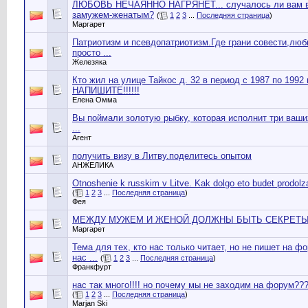
ЛЮБОВЬ НЕЧАЯННО НАГРЯНЕТ... случалось ли вам в
замужем-женатым?
(
1
2
3
...
Последняя страница
)
Маргарет
Патриотизм и псевдопатриотизм.Где грани совести,люб
просто ...
Железяка
Кто жил на улице Тайкос д. 32 в период с 1987 по 199
НАПИШИТЕ!!!!!!
Елена Омма
Вы поймали золотую рыбку, которая исполнит три ваши
...
Агент
получить визу в Литву.поделитесь опытом
АНЖЕЛИКА
Otnoshenie k russkim v Litve. Kak dolgo eto budet prodolz
(
1
2
3
...
Последняя страница
)
Фея
МЕЖДУ МУЖЕМ И ЖЕНОЙ ДОЛЖНЫ БЫТЬ СЕКРЕТ
Маргарет
Тема для тех, кто нас только читает, но не пишет на ф
нас ...
(
1
2
3
...
Последняя страница
)
Франкфурт
нас так много!!!! но почему мы не заходим на форум??
(
1
2
3
...
Последняя страница
)
Marjan Ski