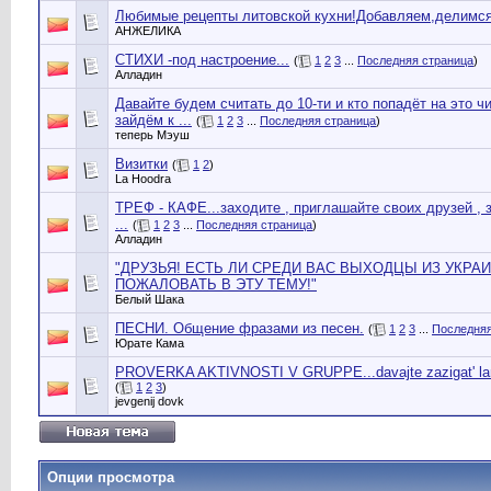
Любимые рецепты литовской кухни!Добавляем,делимс
АНЖЕЛИКА
СТИХИ -под настроение...
(
1
2
3
...
Последняя страница
)
Алладин
Давайте будем считать до 10-ти и кто попадёт на это ч
зайдём к ...
(
1
2
3
...
Последняя страница
)
теперь Мэуш
Визитки
(
1
2
)
La Hoodra
ТРЕФ - КАФЕ...заходите , приглашайте своих друзей ,
...
(
1
2
3
...
Последняя страница
)
Алладин
"ДРУЗЬЯ! ЕСТЬ ЛИ СРЕДИ ВАС ВЫХОДЦЫ ИЗ УКРА
ПОЖАЛОВАТЬ В ЭТУ ТЕМУ!"
Белый Шака
ПЕСНИ. Общение фразами из песен.
(
1
2
3
...
Последняя
Юрате Кама
PROVERKA AKTIVNOSTI V GRUPPE...davajte zazigat' lamp
(
1
2
3
)
jevgenij dovk
Опции просмотра