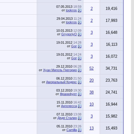
07.05.2013
18:59
2
19,416
от
tookros
29.04.2013
11:24
2
17,993
от
tookros
10.01.2013
12:09
3
16,648
от
GrygoriyO
19.01.2012
14:28
3
16,113
от
Gor
19.01.2012
14:24
3
16,072
от
Gor
29.12.2010
06:28
52
34,731
от
Хуан Мигель Грегорио
06.12.2010
21:50
20
23,763
от
Аморальный Кодекс
03.12.2010
19:30
38
24,741
от
Франкфурт
15.11.2010
16:42
10
16,944
от
Ангелесса
07.11.2010
13:08
3
15,982
от
Дядя Сталин
05.11.2010
23:26
13
15,493
от
Camilla