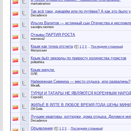
markabramov
Так всё таки, дикарём или по путёвке? А как это было 
Decadence
Ильгиз Валитов — истинный сын Отечества и несломл
saveljev.siemion
Отзывы ПАРТИЯ РОСТА
warnava2
Крым как точка отсчета
(
1
2
3
...
Последняя страница
)
Матроскин
Крым бьёт рекорды по приросту количества туристов
politathka
Крым кинули.
ОЛЕ
Набережная Симеиза — место отдыха, или развалины?
MixailL
ТУРКИ И ТАТАРЫ НЕ ЯВЛЯЮТСЯ КОРЕННЫМ НАРОД
Сергей1
ЖИЛЬЁ В ЯЛТЕ В ЛЮБОЕ ВРЕМЯ ГОДА ЦЕНЫ МИН
Ofi Gela
Лучшие квартиры, коттеджи, дома отдыха. Делимся ин
Decadence
Объявления
(
1
2
3
...
Последняя страница
)