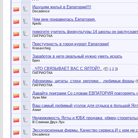
Ищущим жильё в Евпатории!!!!
Decadence
Чем мне понравилась Евпатория.
Кребс
помогите учитель физкультуры 14 школы он распускает
ПАТРИОТКА
Преступность в город-курорт Евпатории!
Krasavcheg
Заработок в нете реальный нужно уметь искать
Бриз
..ЧТО СВЯЗЫВАЕТ ВАС С ЯЛТОЙ?..
(
1
2
3
)
ПАТРИОТКА
Афоризмы, цитаты, стихи, реплики.., любимые фразы
(
ПАТРИОТКА
Давайте поиграем Со словам ЕВПАТОРИЯ повторяять 
Хуан Миг
Ваш самый любимый уголок для отдыха в большой Ялт
Азиат
Недвижимость Ялты и ЮБК продажа ,обмен,строительс
В Слиянии Двух Лун
Эксскурсионные фирмы. Качество сервиса.И с кем не с
Decadence