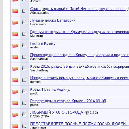
Азбука
Снять, сдать жильё в Ялте! Нужна квартира на сезон!
(
Абракадабра
Лучшие пляжи Евпатории.
Decadence
Где лучше отдыхать:в Крыму или в других экзотически
Министр
Гости в Крыму
mishin
Происходящее сегодня в Крыму — диверсия и подлог п
SaschaBelaj
Крым 2015: раздолье для ваххабитов и хизбуттахриров
SaschaBelaj
Иногда пытаясь обмануть всех, можно обмануть и себя
dumma
Крым. Путь на Родину.
politik
Референдум о статусе Крыма - 2014.03.16!
politik
ЛЮБИМЫЙ УГОЛОК ГОРОДА
(
1
2
3
)
ПАТРИОТКА
ПРЕДСТАВЛЯЕТЕ ПОЛНЫЕ ПЛЯЖИ ГОЛЫХ ЛЮДЕЙ....как
Дядя Стам