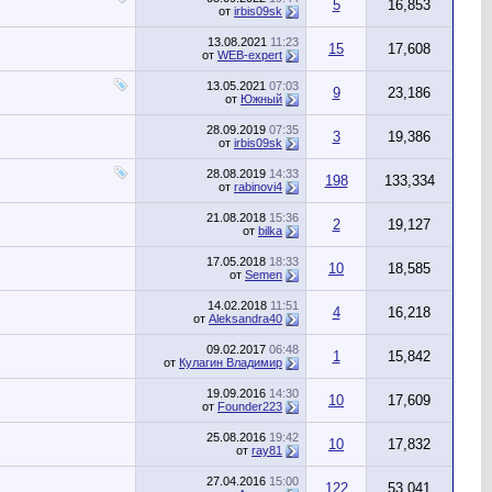
5
16,853
от
irbis09sk
13.08.2021
11:23
15
17,608
от
WEB-expert
13.05.2021
07:03
9
23,186
от
Южный
28.09.2019
07:35
3
19,386
от
irbis09sk
28.08.2019
14:33
198
133,334
от
rabinovi4
21.08.2018
15:36
2
19,127
от
bilka
17.05.2018
18:33
10
18,585
от
Semen
14.02.2018
11:51
4
16,218
от
Aleksandra40
09.02.2017
06:48
1
15,842
от
Кулагин Владимир
19.09.2016
14:30
10
17,609
от
Founder223
25.08.2016
19:42
10
17,832
от
ray81
27.04.2016
15:00
122
53,041