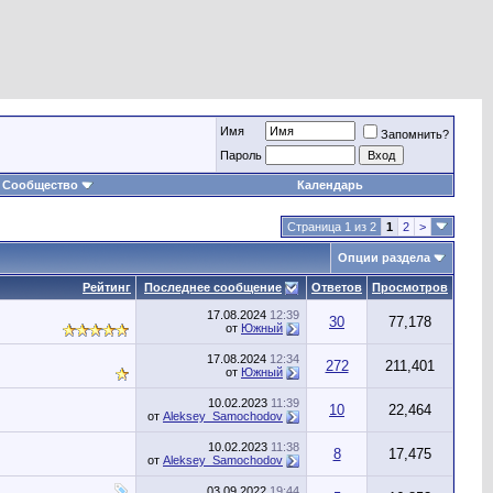
Имя
Запомнить?
Пароль
Сообщество
Календарь
Страница 1 из 2
1
2
>
Опции раздела
Рейтинг
Последнее сообщение
Ответов
Просмотров
17.08.2024
12:39
30
77,178
от
Южный
17.08.2024
12:34
272
211,401
от
Южный
10.02.2023
11:39
10
22,464
от
Aleksey_Samochodov
10.02.2023
11:38
8
17,475
от
Aleksey_Samochodov
03.09.2022
19:44