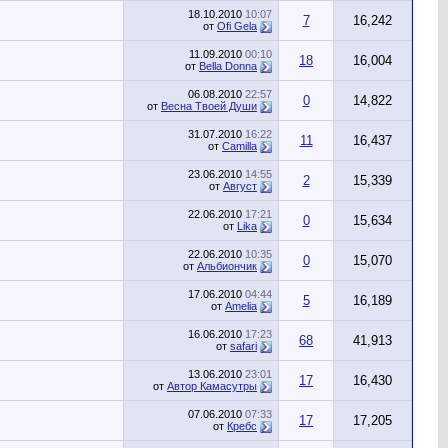
18.10.2010
10:07
7
16,242
от
Ofi Gela
11.09.2010
00:10
18
16,004
от
Bella Donna
06.08.2010
22:57
0
14,822
от
Весна Твоей Души
31.07.2010
16:22
11
16,437
от
Camilla
23.06.2010
14:55
2
15,339
от
Август
22.06.2010
17:21
0
15,634
от
Lika
22.06.2010
10:35
0
15,070
от
Альбиончик
17.06.2010
04:44
5
16,189
от
Amelia
16.06.2010
17:23
68
41,913
от
safari
13.06.2010
23:01
17
16,430
от
Автор Камасутры
07.06.2010
07:33
17
17,205
от
Кребс