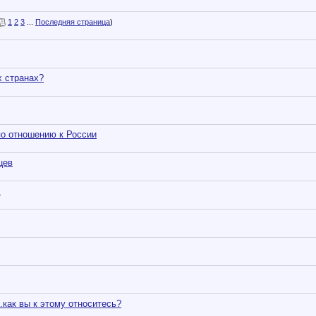
1
2
3
...
Последняя страница
)
х странах?
о отношению к России
цев
.
 вы к этому относитесь?