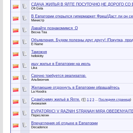
СДАЧА ЖИЛЬЯ В ЯЛТЕ ПОСУТОЧНО,НЕ ДОРОГО СО
Ofi Gela
В Евпатории открылся гипермаркет Фреш!Даст ли он се
Министр
Давайте познакомимся :D
Весна Тва
Объявления. Будем полезны друг другу! (Покупка, прод
E-Name
Таможня
hellokitty
ищу жилье в Евпатории на июль
Lika
Срочно требуется реализатор.
Альбиончик
Желающие отдохнуть в Евпатории обращайтесь
La Hoodra
Сдам/сниму жильё в Ялте.
(
1
2
3
...
Последняя страница
)
Аномалия
EVPATORIICI V RAZNIH STRANAH MIRA OBEDENYAITE
Переслегин
Впечатления об отдыхе в Евпатории
Decadence