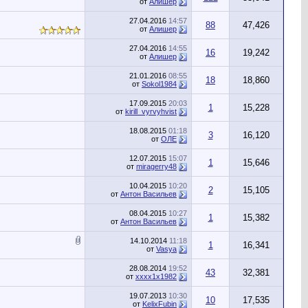
от
Алишер
27.04.2016
14:57
88
47,426
от
Алишер
27.04.2016
14:55
16
19,242
от
Алишер
21.01.2016
08:55
18
18,860
от
Sokol1984
17.09.2015
20:03
1
15,228
от
kirill_vyrvyhvist
18.08.2015
01:18
3
16,120
от
ОЛЕ
12.07.2015
15:07
1
15,646
от
miragerry48
10.04.2015
10:20
2
15,105
от
Антон Васильев
08.04.2015
10:27
1
15,382
от
Антон Васильев
14.10.2014
11:18
1
16,341
от
Vasya
28.08.2014
19:52
43
32,381
от
xxxx1x1982
19.07.2013
10:30
10
17,535
от
KelixFubin