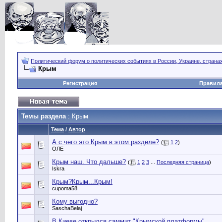
Политический форум о политических событиях в России, Украине, страна
Крым
Регистрация
Правил
Темы раздела
: Крым
Тема
/
Автор
А с чего это Крым в этом разделе?
(
1
2
)
ОЛЕ
Крым наш. Что дальше?
(
1
2
3
...
Последняя страница
)
Iskra
Крым?Крым...Крым!
cupoma58
Кому выгодно?
SaschaBelaj
В Киеве открылся саммит "Крымской платформы"