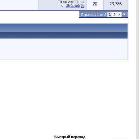
01.06.2010
11:24
20
23,786
от
Шуйский
Страница 1 из 2
1
2
>
Быстрый переход