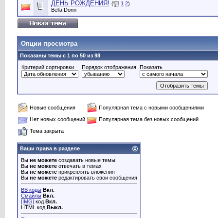
ДЕНЬ РОЖДЕНИЯ!
(
1
2
)
Bella Donn
Опции просмотра
Показаны темы с 1 по 50 из 98
Критерий сортировки
Порядок отображения
Показать
Новые сообщения
Популярная тема с новыми сообщениями
Нет новых сообщений
Популярная тема без новых сообщений
Тема закрыта
Ваши права в разделе
Вы
не можете
создавать новые темы
Вы
не можете
отвечать в темах
Вы
не можете
прикреплять вложения
Вы
не можете
редактировать свои сообщения
BB коды
Вкл.
Смайлы
Вкл.
[IMG]
код
Вкл.
HTML код
Выкл.