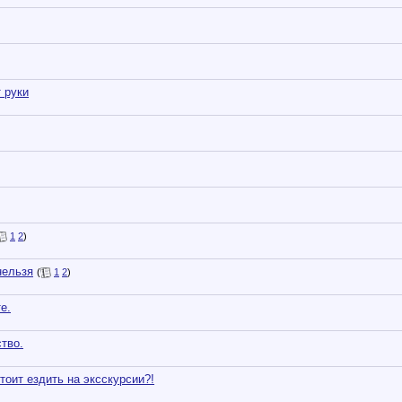
 руки
1
2
)
нельзя
(
1
2
)
е.
тво.
тоит ездить на эксскурсии?!