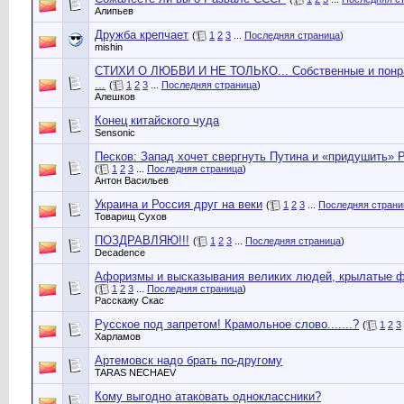
Алипьев
Дружба крепчает
(
1
2
3
...
Последняя страница
)
mishin
СТИХИ О ЛЮБВИ И НЕ ТОЛЬКО... Собственные и понра
...
(
1
2
3
...
Последняя страница
)
Алешков
Конец китайского чуда
Sensonic
Песков: Запад хочет свергнуть Путина и «придушить» 
(
1
2
3
...
Последняя страница
)
Антон Васильев
Украина и Россия друг на веки
(
1
2
3
...
Последняя страни
Товарищ Сухов
ПОЗДРАВЛЯЮ!!!
(
1
2
3
...
Последняя страница
)
Decadence
Афоризмы и высказывания великих людей, крылатые ф
(
1
2
3
...
Последняя страница
)
Расскажу Скас
Русское под запретом! Крамольное слово.......?
(
1
2
3
Харламов
Артемовск надо брать по-другому
TARAS NECHAEV
Кому выгодно атаковать одноклассники?