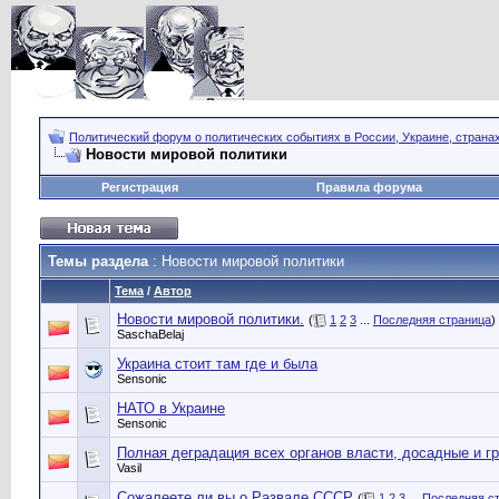
Политический форум о политических событиях в России, Украине, страна
Новости мировой политики
Регистрация
Правила форума
Темы раздела
: Новости мировой политики
Тема
/
Автор
Новости мировой политики.
(
1
2
3
...
Последняя страница
)
SaschaBelaj
Украина стоит там где и была
Sensonic
НАТО в Украине
Sensonic
Полная деградация всех органов власти, досадные и г
Vasil
Сожалеете ли вы о Развале СССР
(
1
2
3
...
Последняя с