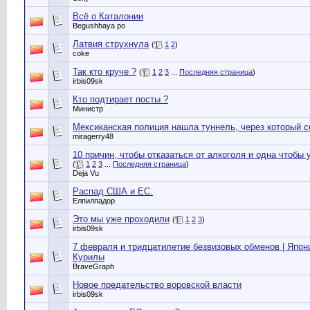
Всё о Каталонии
Begushhaya po
Латвия струхнула
(
1
2
)
coke
Так кто круче ?
(
1
2
3
...
Последняя страница
)
irbis09sk
Кто подтирает посты ?
Министр
Мексиканская полиция нашла туннель, через который 
miragerry48
10 причин, чтобы отказаться от алкоголя и одна чтобы 
(
1
2
3
...
Последняя страница
)
Deja Vu
Распад США и ЕС.
Елпилпадор
Это мы уже проходили
(
1
2
3
)
irbis09sk
7 февраля и тридцатилетие безвизовых обменов | Япон
Курилы
BraveGraph
Новое предательство воровской власти
irbis09sk