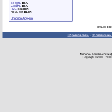
BB коды
Вкл.
Смайлы
Вкл.
[IMG]
код
Вкл.
HTML код
Выкл.
Правила форума
Текущее вре
Обратная связь
-
Политический 
Мировой политический фор
Copyright ©2000 - 2010,