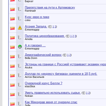
Бархат
Препятствия на пути к Артемовску
Raminadr
Курс евро в пике
coke
Агония Запада.
(
1
2
)
Елпилпадор
Политика ценообразования.
(
1
2
3
)
Amelia
А я говорил ...
Елпилпадор
Демографический вопрос
(
1
2
)
Bella Donn
Эстонцы на границе с Россией устраивают экзамен ук
Asuka
Доллар по «индексу бигмака» оценили в 18,5 руб.
Антон Васильев
Очередной казус Белли ?
irbis09sk
Уметь правильно использовать сырье.
(
1
2
)
Nokian
Как Минздрав меня от очереди спас
Sofiy