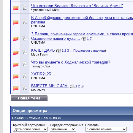
Что сказали Великие Личности о "Великих Армян"
Чувственный МИШ
В Азербайджане долгожителей больше, чем в остальны
региона
UNUTMA
З.Балаян, признанный героем армянами, в своем произ
Оживление нашего духа ...
(
1
2
)
UNUTMA
КАЛЕНДАРЬ
(
1
2
3
...
Последняя страница
)
Муса Гуми
Что вы думаете о Ходжалинской трагедии?
Теймур Сам
XATIR?L?R...
UNUTMA
ВМЕСТЕ МЫ СИЛА!
(
1
2
3
)
Мономах
Опции просмотра
Показаны темы с 1 по 50 из 76
Критерий сортировки
Порядок отображения
Показать