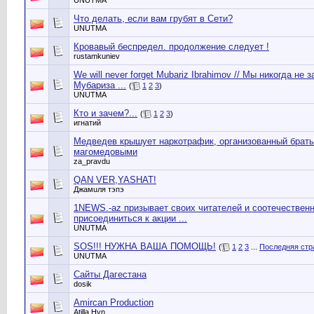
UNUTMA
Что делать, если вам грубят в Сети?
UNUTMA
Кровавый беспредел. продолжение следует !
rustamkuniev
We will never forget Mubariz Ibrahimov // Мы никогда не 
Мубариза ...
(
1
2
3
)
UNUTMA
Кто и зачем?...
(
1
2
3
)
игнатий
Медведев крышует наркотрафик, организованный брат
магомедовыми
za_pravdu
QAN VER,YASHAT!
Джамuля тэпэ
1NEWS.-az призывает своих читателей и соотечествен
присоединиться к акции ...
UNUTMA
SOS!!! НУЖНА ВАША ПОМОЩЬ!
(
1
2
3
...
Последняя стр
UNUTMA
Сайты Дагестана
dosik
Amircan Production
Atilla Hyn