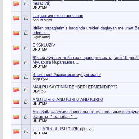
muraci?ti)
UNUTMA
Патриотическое творчесво
Sabuhi Momi
Itirilen torpaqlarimiz haqqinda urekleri daqlayan melumat.
ederse ...
Oguz Xonq
EKSKLUZIV
UNUTMA
Живой Журнал Бойца за справедливость , или 10 дней 
Мубариза Ибрагимова ...
UNUTMA
Внимание! Уважаемые мусульмане!
Азир Сум
MAILRU SAYTININ REHBERI ERMENIDIR???
ULVI Оdi
AND ICIRIK! AND ICIRIK! AND ICIRIK!
UNUTMA
Азербайджанские национальные музыкальные инструм
остается * Балабан * ...
UNUTMA
ULULARIN ULUSU TURK
(
1
2
3
)
UNUTMA