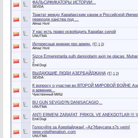
ФАЛЬСИФИКАТОРЫ ИСТОРИИ...
SEVDA
Трактат между Карабахским ханом и Российской Импер
переходе ханства под ...
Almaz Hsnl
У нас есть право освободить Карабах силой
UNUTMA
Интересные мнении про армян.
(
1
2
)
Almaz Hsnl
Sizce Ermenistanla sulh danisiglarin axiri ne olacag. Muha
?
Emil Dogi
ВЫДАЮЩИЕ ЛЮДИ АЗЕРБАЙДЖАНА
(
1
2
)
SEVDA
К вопросу о участии во ВТОРОЙ МИРОВОЙ ВОЙНЕ Аз
и армении...
Чувственный МИШ
BU GUN SEVGID?N DANISACAGIQ...
UNUTMA
ANTI ERMENI ZARAFAT, PRIKOL VE ANEKDOTLAR !!! ))
Emil Dogi
Голосуйте за Азербайджан! --Az?rbaycana s?s verin!
www.votethenation.-com
UNUTMA