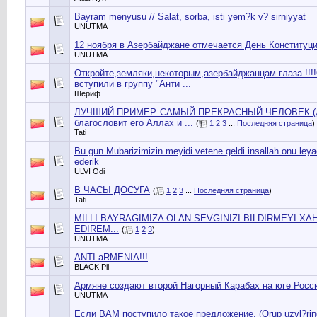
Bayram menyusu // Salat, sorba, isti yem?k v? sirniyyat
UNUTMA
12 ноября в Азербайджане отмечается День Конституци
UNUTMA
Откройте,земляки,некоторым,азербайджанцам глаза !!!
вступили в группу "Анти ...
Шериф
ЛУЧШИЙ ПРИМЕР. САМЫЙ ПРЕКРАСНЫЙ ЧЕЛОВЕК (
благословит его Аллах и ...
(
1
2
3
...
Последняя страница
)
Tati
Bu gun Mubarizimizin meyidi vetene geldi insallah onu leya
ederik
ULVI Оdi
В ЧАСЫ ДОСУГА
(
1
2
3
...
Последняя страница
)
Tati
MILLI BAYRAGIMIZA OLAN SEVGINIZI BILDIRMEYI XA
EDIREM...
(
1
2
3
)
UNUTMA
ANTI aRMENIA!!!
BLACK Pil
Армяне создают второй Нагорный Карабах на юге России 
UNUTMA
Если ВАМ поступило такое предложение. (Qrup uzvl?rind