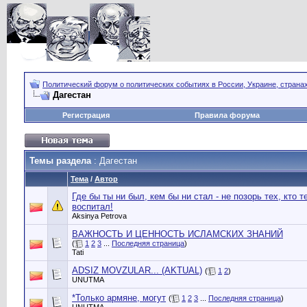
Политический форум о политических событиях в России, Украине, страна
Дагестан
Регистрация
Правила форума
Темы раздела
: Дагестан
Тема
/
Автор
Где бы ты ни был, кем бы ни стал - не позорь тех, кто т
воспитал!
Aksinya Petrova
ВАЖНОСТЬ И ЦЕННОСТЬ ИСЛАМСКИХ ЗНАНИЙ
(
1
2
3
...
Последняя страница
)
Tati
ADSIZ MOVZULAR... (AKTUAL)
(
1
2
)
UNUTMA
*Только армяне, могут
(
1
2
3
...
Последняя страница
)