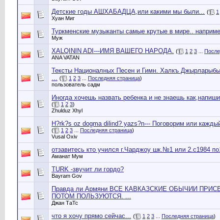
Детские годы АШХАБАДЦА,или какими мы были...
(
1
Хуан Миг
Туркменские музыканты самые крутые в мире.. наприм
Муж
XALQININ ADI---ИМЯ ВАШЕГО НАРОДА.
(
1
2
3
...
После
ANA VATAN
Тексты Националных Песен и Гимн. Халкъ Джырларыб
...
(
1
2
3
...
Последняя страница
)
пользователь садм
Иногда хочешь назвать ребенка и не знаешь как,напишит
(
1
2
3
)
Zhulduz Xhyl
H?rk?s oz dogma dilind? yazs?n--- Поговорим или каждый
(
1
2
3
...
Последняя страница
)
Vusal Оxiv
отзавитесь кто учился г.Чарджоу шк.№1 или 2.с1984 по
Аманат Мум
TURK -звучит ли гордо?
Bayram Gov
Правда ли Армяни ВСЕ КАВКАЗСКИЕ ОБЫЧИИ ПРИ
ПОТОМ ПОЛЬЗУЮТСЯ. ...
Джан ТаТс
что я хочу прямо сейчас...
(
1
2
3
...
Последняя страница
)