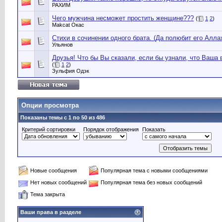
РАХИМ
Чего мужчина несможет простить женщине???
(
1
2
)
Makcat Окас
Стихи в сочинении одного брата. (Да полюбит его Аллах
Ульянов
Друзья! Что бы Вы сказали, если бы узнали, что Ваша в
(
1
2
)
Зульфия Одэк
Опции просмотра
Показаны темы с 1 по 50 из 486
Критерий сортировки
Порядок отображения
Показать
Новые сообщения
Популярная тема с новыми сообщениями
Нет новых сообщений
Популярная тема без новых сообщений
Тема закрыта
Ваши права в разделе