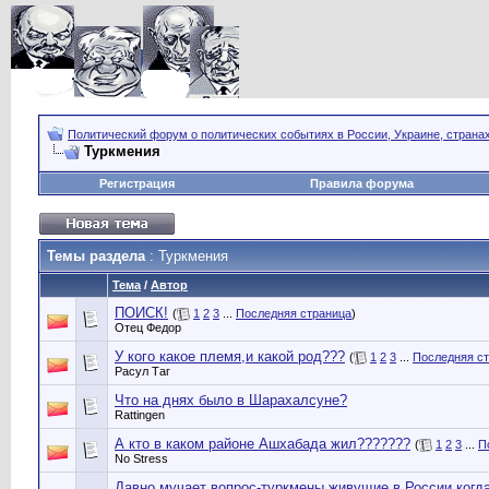
Политический форум о политических событиях в России, Украине, страна
Туркмения
Регистрация
Правила форума
Темы раздела
: Туркмения
Тема
/
Автор
ПОИСК!
(
1
2
3
...
Последняя страница
)
Отец Федор
У кого какое племя,и какой род???
(
1
2
3
...
Последняя с
Расул Таг
Что на днях было в Шарахалсуне?
Rattingen
А кто в каком районе Ашхабада жил???????
(
1
2
3
...
П
No Stress
Давно мучает вопрос-туркмены живущие в России,когда