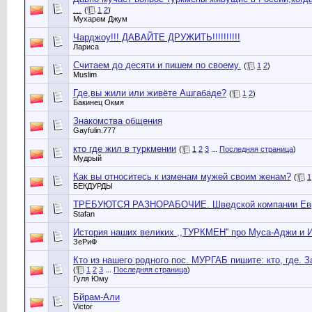
...
(
1
2
)
Мухарем Джум
Чарджоу!!! ДАВАЙТЕ ДРУЖИТЬ!!!!!!!!!!
Лариса
Считаем до десяти и пишем по своему.
(
1
2
)
Muslim
Где,вы жили или живёте Ашгабаде?
(
1
2
)
Бакинец Окмя
Знакомства общения
Gayfulin.777
кто где жил в туркмении
(
1
2
3
...
Последняя страница
)
Мудрый
Как вы относитесь к изменам мужей своим женам?
(
1
БЕКДУРДЫ
ТРЕБУЮТСЯ РАЗНОРАБОЧИЕ. Шведской компании Евр
Stafan
История наших великих ,,ТУРКМЕН'' про Муса-Аджи и 
ЗеРиФ
Кто из нашего родного пос. МУРГАБ пишите: кто, где. З
(
1
2
3
...
Последняя страница
)
Гуля Юму
Бйрам-Али
Victor