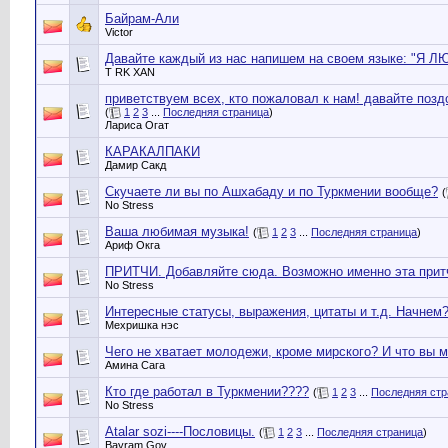
Байрам-Али
Victor
Давайте каждый из нас напишем на своем языке: "Я 
T RK XAN
приветствуем всех, кто пожаловал к нам! давайте поз
(
1
2
3
...
Последняя страница
)
Лариса Огат
КАРАКАЛПАКИ
Дамир Сакд
Скучаете ли вы по Ашхабаду и по Туркмении вообще?
(
No Stress
Ваша любимая музыка!
(
1
2
3
...
Последняя страница
)
Ариф Окга
ПРИТЧИ. Добавляйте сюда. Возможно именно эта притча
No Stress
Интересные статусы, выражения, цитаты и т.д. Начнем?
Мехришка нэс
Чего не хватает молодежи, кроме мирского? И что вы 
Амина Сага
Кто где работал в Туркмении????
(
1
2
3
...
Последняя стр
No Stress
Atalar sozi----Пословицы.
(
1
2
3
...
Последняя страница
)
Bayram Gov