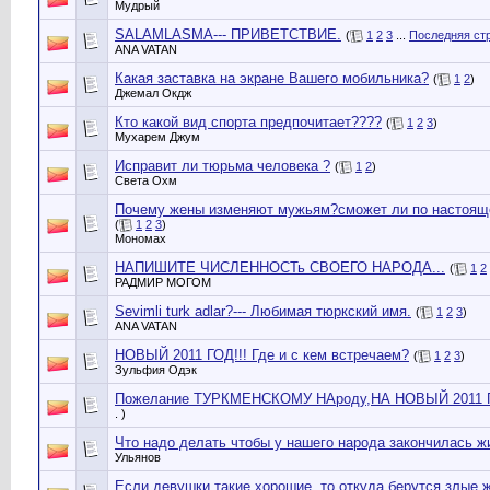
Мудрый
SALAMLASMA--- ПРИВЕТСТВИЕ.
(
1
2
3
...
Последняя ст
ANA VATAN
Какая заставка на экране Вашего мобильника?
(
1
2
)
Джемал Окдж
Кто какой вид спорта предпочитает????
(
1
2
3
)
Мухарем Джум
Исправит ли тюрьма человека ?
(
1
2
)
Света Охм
Почему жены изменяют мужьям?сможет ли по настоящ
(
1
2
3
)
Мономах
НАПИШИТЕ ЧИСЛЕННОСТь СВОЕГО НАРОДА...
(
1
2
РАДМИР МОГОМ
Sevimli turk adlar?--- Любимая тюркский имя.
(
1
2
3
)
ANA VATAN
НОВЫЙ 2011 ГОД!!! Где и с кем встречаем?
(
1
2
3
)
Зульфия Одэк
Пожелание ТУРКМЕНСКОМУ НАроду,НА НОВЫЙ 2011 Г
. )
Что надо делать чтобы у нашего народа закончилась ж
Ульянов
Если девушки такие хорошие, то откуда берутся злые 