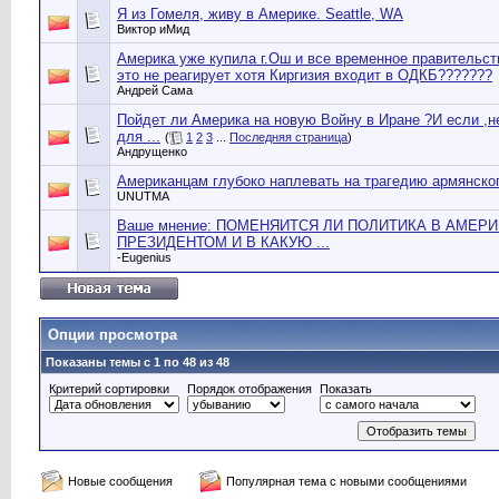
Я из Гомеля, живу в Америке. Seattle, WA
Виктор иМид
Америка уже купила г.Ош и все временное правительст
это не реагирует хотя Киргизия входит в ОДКБ???????
Андрей Сама
Пойдет ли Америка на новую Войну в Иране ?И если ,н
для ...
(
1
2
3
...
Последняя страница
)
Андрущенко
Американцам глубоко наплевать на трагедию армянског
UNUTMA
Ваше мнение: ПОМЕНЯИТСЯ ЛИ ПОЛИТИКА В АМЕР
ПРЕЗИДЕНТОМ И В КАКУЮ ...
-Eugenius
Опции просмотра
Показаны темы с 1 по 48 из 48
Критерий сортировки
Порядок отображения
Показать
Новые сообщения
Популярная тема с новыми сообщениями