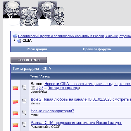
Политический форум о политических событиях в России, Украине, страна
США
Регистрация
Правила форума
Темы раздела
: США
Тема
/
Автор
Важно:
Новости США - новости америки сегодня, голос
(
1
2
3
...
Последняя страница
)
LeonidArka
Дом 2 Новая любовь на канале Ю 31.01.2025 смотреть 
alenas
Новые биолаборатории?
miruku
Развал США предсказал математик Йохан Галтунг
Рожденный в СССР