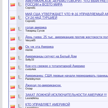
АМЕРИКАНСКОЕ ДЕРЬМО ГОВОРИТ, ЧТО ВЫИГРАЕТ
РОССИИ и ВСЕГО МИРА
Сергей1
МИД США УТВЕРЖДАЕТ ЧТО Ф-16 УПРАВЛЯЕМЫЙ 
СУ-24 НАД ТУРЦИЕЙ
Сергей1
голая америка
Товарищ Сухов
День гнева: 25 тыс. американцев против жестокости по
Vasya65
Ох уж эта Америка
mishin
Американцы сетуют на Белый Дом
Sofiy33
Кое-что свежее о тоталитарной Америке
cveto4ek
Американец: США первые начали перекраивать границы
Panteleymon
Джихад по-американски.
Ostap
ЗАКАТ ЛОЖНОЙ ИСКЛЮЧИТЕЛЬНОСТИ АМЕРИКИ !!!
LeonidArka
КТО УПРАВЛЯЕТ АМЕРИКОЙ
LeonidArka