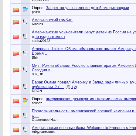
Опрос:
Запрет на усыновление детей американцами
politik
Американский гамбит.
Rinates
Американские усыновители берут детей из России на 
для издевательст
sasha20122
American Thinker: Обама обманом заставляет Америку
Время ...
Blak
Митт Ромни объявил Россию главным врагом Америки 
Сегодня в ...
007_JB
Барак Обама предал Америку и Запад ради личных ам
публикации: 27 ...
(
1
2
)
DRON
Опрос:
американская демократия глазами самих амери
arubez
Продолжительность американской военной кампании в
с ...
Оранжевое Наст
Американские военные базы. Welcome to Freedom s Front
Абдурахманов