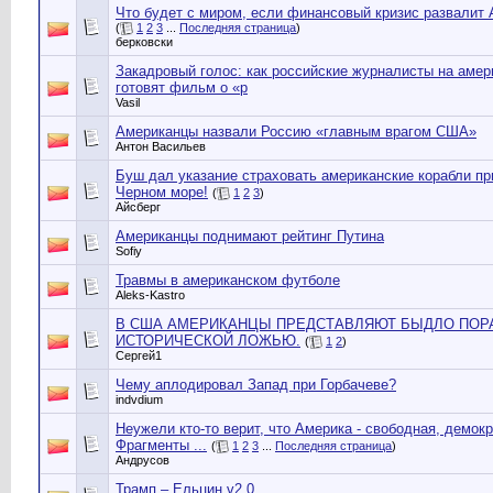
Что будет с миром, если финансовый кризис развалит
(
1
2
3
...
Последняя страница
)
берковски
Закадровый голос: как российские журналисты на амер
готовят фильм о «р
Vasil
Американцы назвали Россию «главным врагом США»
Антон Васильев
Буш дал указание страховать американские корабли пр
Черном море!
(
1
2
3
)
Айсберг
Американцы поднимают рейтинг Путина
Sofiy
Травмы в американском футболе
Aleks-Kastro
В США АМЕРИКАНЦЫ ПРЕДСТАВЛЯЮТ БЫДЛО ПО
ИСТОРИЧЕСКОЙ ЛОЖЬЮ.
(
1
2
)
Сергей1
Чему аплодировал Запад при Горбачеве?
indvdium
Неужели кто-то верит, что Америка - свободная, демок
Фрагменты ...
(
1
2
3
...
Последняя страница
)
Андрусов
Трамп – Ельцин v2.0