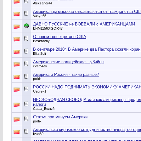
Aleksandr44
Американцы массово отказываются от гражданства СШ
Vasya65
ДАВНО РУССКИЕ не ВОЕВАЛИ с АМЕРИКАНЦАМИ
BNM11563IGOR47
О новом госсекретаре США
Beskrovny
В сентябре 2010г. В Америке два Пастора сожгли коран
Elita Soit
Американские полицейские – убийцы
cveto4ek
Америка и Россия - такие разные?
politik
РОССИИ НАДО ПОДНИМАТЬ ЭКОНОМИКУ АМЕРИКА
Сергей1
НЕСВОБОДНАЯ СВОБОДА или как американцы продолж
налоги
Саша_Белый
Статья про минусы Америки
politik
Американско-киргизское сотрудничество: вчера, сегодн
Ivan39