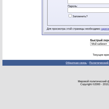
Пароль:
Запомнить?
Для просмотра этой страницы необходимо
зарег
Быстрый пер
Текущее вре
Обратная связь
-
Политический 
Мировой политический фор
Copyright ©2000 - 2010,