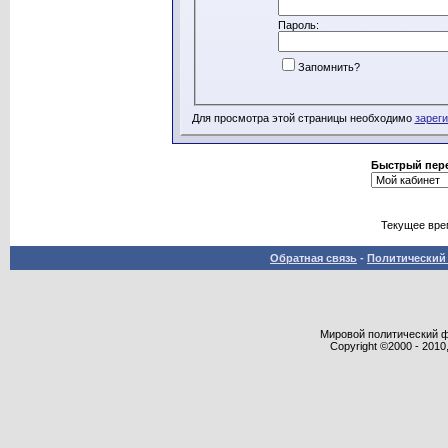
Пароль:
Запомнить?
Для просмотра этой страницы необходимо
зарег
Быстрый пер
Текущее вре
Обратная связь
-
Политический 
Мировой политический фор
Copyright ©2000 - 2010,